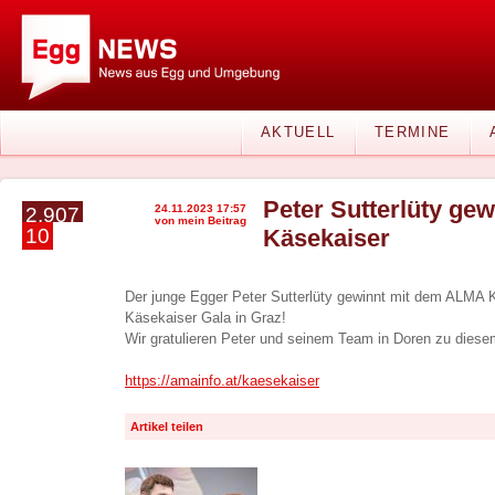
AKTUELL
TERMINE
Peter Sutterlüty ge
24.11.2023 17:57
2.907
von mein Beitrag
10
Käsekaiser
Der junge Egger Peter Sutterlüty gewinnt mit dem ALMA K
Käsekaiser Gala in Graz!
Wir gratulieren Peter und seinem Team in Doren zu diesem
https://amainfo.at/kaesekaiser
Artikel teilen