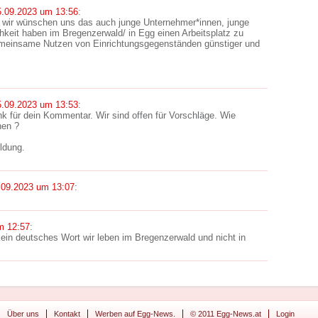
5.09.2023 um 13:56
:
, wir wünschen uns das auch junge Unternehmer*innen, junge
hkeit haben im Bregenzerwald/ in Egg einen Arbeitsplatz zu
emeinsame Nutzen von Einrichtungsgegenständen günstiger und
5.09.2023 um 13:53
:
k für dein Kommentar. Wir sind offen für Vorschläge. Wie
nen ?
ldung.
.09.2023 um 13:07
:
m 12:57
:
kein deutsches Wort wir leben im Bregenzerwald und nicht in
Über uns
Kontakt
Werben auf Egg-News.
© 2011 Egg-News.at
Login