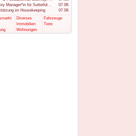
Category Manager*in für Sutterlüty gesucht
07.08.
stützung im Housekeeping
07.08.
tsmarkt
Diverses
Fahrzeuge
Immobilien
Tiere
ung
Wohnungen