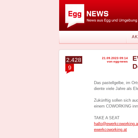
AK
E
21.09.2023 09:14
2.428
von egg-news
D
9
Das pastellgelbe, im Or
diente viele Jahre als E
Zukünftig sollen sich a
einem COWORKING inmit
TAKE A SEAT
hallo@ewerkcoworking.a
ewerkcoworking.at