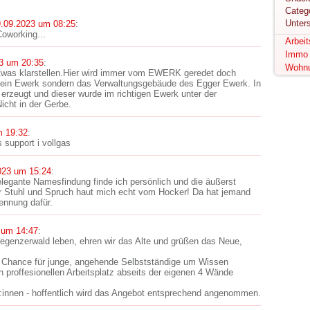
Unter
.09.2023 um 08:25
:
oworking...
Arbei
Immo
3 um 20:35
:
Wohn
twas klarstellen.Hier wird immer vom EWERK geredet doch
 ein Ewerk sondern das Verwaltungsgebäude des Egger Ewerk. In
erzeugt und dieser wurde im richtigen Ewerk unter der
icht in der Gerbe.
m 19:32
:
 support i vollgas
023 um 15:24
:
elegante Namesfindung finde ich persönlich und die äußerst
r Stuhl und Spruch haut mich echt vom Hocker! Da hat jemand
kennung dafür.
 um 14:47
:
regenzerwald leben, ehren wir das Alte und grüßen das Neue,
le Chance für junge, angehende Selbstständige um Wissen
 proffesionellen Arbeitsplatz abseits der eigenen 4 Wände
en:innen - hoffentlich wird das Angebot entsprechend angenommen.