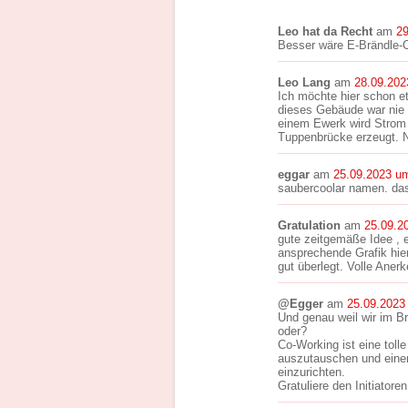
Leo hat da Recht
am
29
Besser wäre E-Brändle-C
Leo Lang
am
28.09.202
Ich möchte hier schon e
dieses Gebäude war nie
einem Ewerk wird Strom 
Tuppenbrücke erzeugt. N
eggar
am
25.09.2023 u
saubercoolar namen. das
Gratulation
am
25.09.2
gute zeitgemäße Idee , 
ansprechende Grafik hie
gut überlegt. Volle Aner
@Egger
am
25.09.2023
Und genau weil wir im B
oder?
Co-Working ist eine tol
auszutauschen und einen
einzurichten.
Gratuliere den Initiator