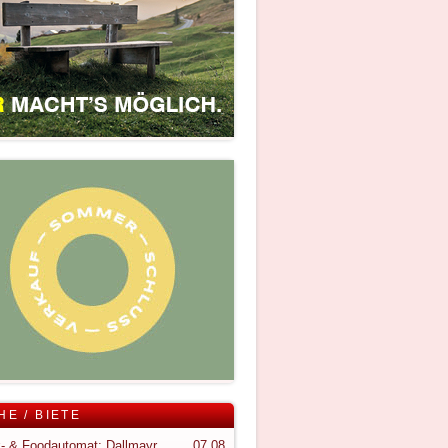
HE / BIETE
Snack- & Foodautomat; Dallmayr S150
07.08.