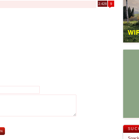
2.428
9
SUC