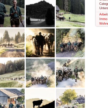
Unter
Arbei
Immo
Wohn