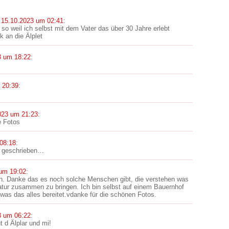
m
15.10.2023 um 02:41
:
 so weil ich selbst mit dem Vater das über 30 Jahre erlebt
 an die Älplet
3 um 18:22
:
 20:39
:
023 um 21:23
:
e Fotos
08:18
:
 geschrieben…
um 19:02
:
ön. Danke das es noch solche Menschen gibt, die verstehen was
Natur zusammen zu bringen. Ich bin selbst auf einem Bauernhof
as das alles bereitet.vdanke für die schönen Fotos.
3 um 06:22
:
t d Älplar und mi!