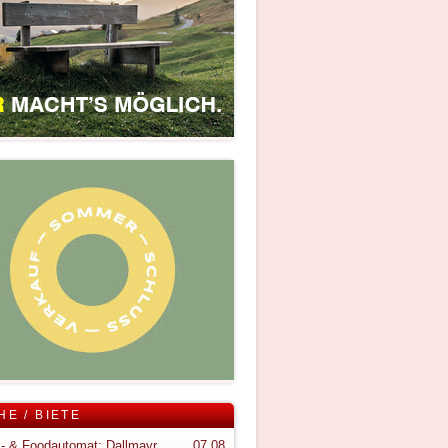
HE / BIETE
Snack- & Foodautomat; Dallmayr S150
07.08.