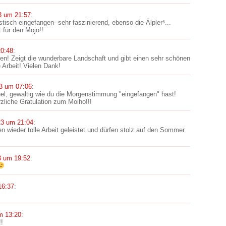
3 um 21:57
:
isch eingefangen- sehr faszinierend, ebenso die Älpler⁵...
t für den Mojo!!
20:48
:
en! Zeigt die wunderbare Landschaft und gibt einen sehr schönen
e Arbeit! Vielen Dank!
3 um 07:06
:
l, gewaltig wie du die Morgenstimmung "eingefangen" hast!
rzliche Gratulation zum Moiho!!!
23 um 21:04
:
en wieder tolle Arbeit geleistet und dürfen stolz auf den Sommer
3 um 19:52
:
16:37
:
m 13:20
:
!!