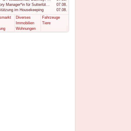
Category Manager*in für Sutterlüty gesucht
07.08.
stützung im Housekeeping
07.08.
tsmarkt
Diverses
Fahrzeuge
Immobilien
Tiere
ung
Wohnungen