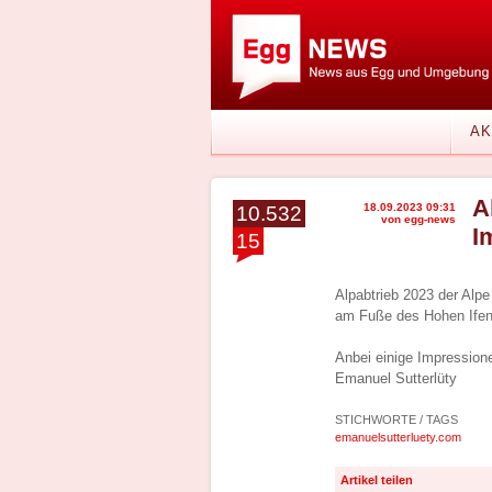
AK
A
18.09.2023 09:31
10.532
von egg-news
I
15
Alpabtrieb 2023 der Alpe
am Fuße des Hohen Ifen
Anbei einige Impression
Emanuel Sutterlüty
STICHWORTE / TAGS
emanuelsutterluety.com
Artikel teilen