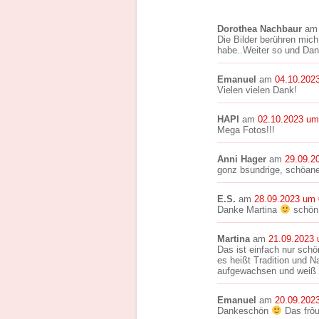
Dorothea Nachbaur
a
Die Bilder berühren mich
habe..Weiter so und Dank
Emanuel
am
04.10.202
Vielen vielen Dank!
HAPI
am
02.10.2023 um
Mega Fotos!!!
Anni Hager
am
29.09.2
gonz bsundrige, schöan
E.S.
am
28.09.2023 um 
Danke Martina
schön
Martina
am
21.09.2023 
Das ist einfach nur sch
es heißt Tradition und 
aufgewachsen und weiß w
Emanuel
am
20.09.202
Dankeschön
Das frôu