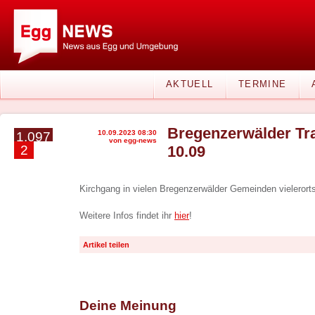
AKTUELL
TERMINE
Bregenzerwälder Tr
10.09.2023 08:30
1.097
von egg-news
2
10.09
Kirchgang in vielen Bregenzerwälder Gemeinden vielerort
Weitere Infos findet ihr
hier
!
Artikel teilen
Deine Meinung