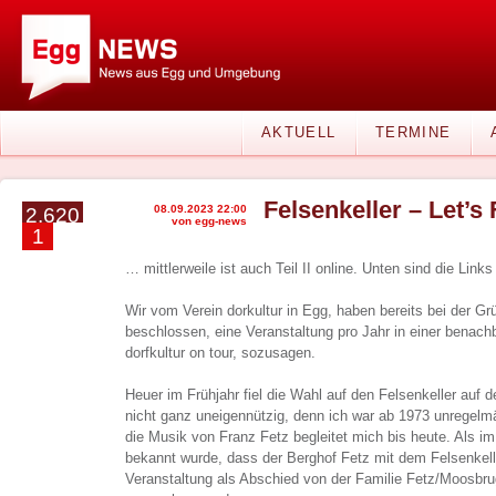
AKTUELL
TERMINE
Felsenkeller – Let’s F
08.09.2023 22:00
2.620
von egg-news
1
… mittlerweile ist auch Teil II online. Unten sind die Links
Wir vom Verein dorkultur in Egg, haben bereits bei der G
beschlossen, eine Veranstaltung pro Jahr in einer benac
dorfkultur on tour, sozusagen.
Heuer im Frühjahr fiel die Wahl auf den Felsenkeller auf
nicht ganz uneigennützig, denn ich war ab 1973 unregelm
die Musik von Franz Fetz begleitet mich bis heute. Als 
bekannt wurde, dass der Berghof Fetz mit dem Felsenkelle
Veranstaltung als Abschied von der Familie Fetz/Moosbr