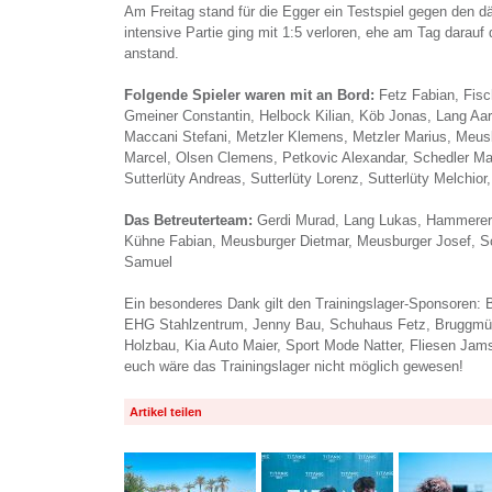
Am Freitag stand für die Egger ein Testspiel gegen den d
intensive Partie ging mit 1:5 verloren, ehe am Tag darauf
anstand.
Folgende Spieler waren mit an Bord:
Fetz Fabian, Fisc
Gmeiner Constantin, Helbock Kilian, Köb Jonas, Lang Aa
Maccani Stefani, Metzler Klemens, Metzler Marius, Meus
Marcel, Olsen Clemens, Petkovic Alexandar, Schedler Ma
Sutterlüty Andreas, Sutterlüty Lorenz, Sutterlüty Melchior
Das Betreuterteam:
Gerdi Murad, Lang Lukas, Hammerer
Kühne Fabian, Meusburger Dietmar, Meusburger Josef, Sc
Samuel
Ein besonderes Dank gilt den Trainingslager-Sponsoren: 
EHG Stahlzentrum, Jenny Bau, Schuhaus Fetz, Bruggmühl
Holzbau, Kia Auto Maier, Sport Mode Natter, Fliesen Jams
euch wäre das Trainingslager nicht möglich gewesen!
Artikel teilen