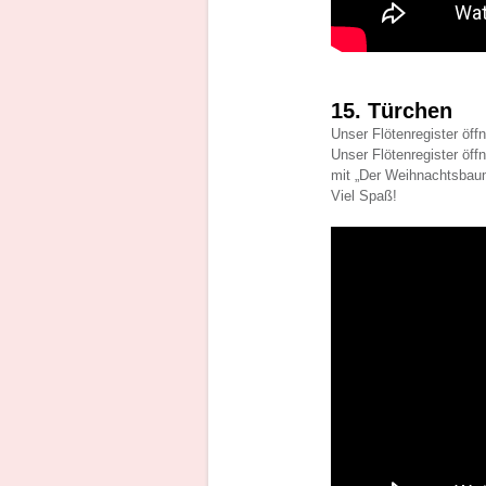
15. Türchen
Unser Flötenregister öff
Unser Flötenregister öff
mit „Der Weihnachtsbaum
Viel Spaß!