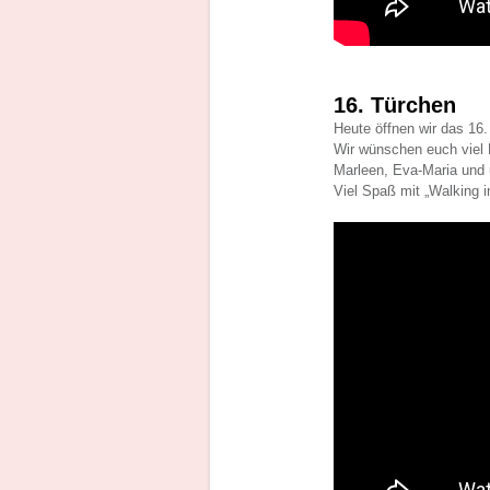
16. Türchen
Heute öffnen wir das 16.
Wir wünschen euch viel 
Marleen, Eva-Maria und 
Viel Spaß mit „Walking i