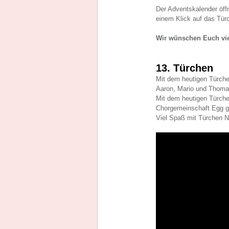
Der Adventskalender öff
einem Klick auf das Tür
Wir wünschen Euch vi
13. Türchen
Mit dem heutigen Türchen
Aaron, Mario und Thomas
Mit dem heutigen Türch
Chorgemeinschaft Egg g
Viel Spaß mit Türchen Nr