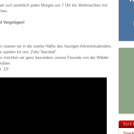
net sich pünktlich jeden Morgen um 7 Uhr bis Weihnachten mit
chen.
el Vergnügen!
 starten wir in die zweite Hälfte des heurigen Adventskalenders.
 spielen für uns „Feliz Navidad“.
en möchten wir ganz besonders unsere Freunde von der Wälder
rüßen.
. 13!
SUC