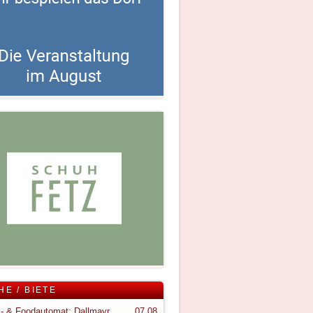
HE / BIETE
Snack- & Foodautomat; Dallmayr S150
07.08.