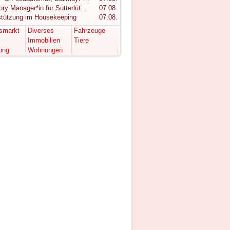
Category Manager*in für Sutterlüty gesucht
07.08.
stützung im Housekeeping
07.08.
tsmarkt
Diverses
Fahrzeuge
Immobilien
Tiere
ung
Wohnungen