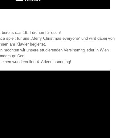
 bereits das 18. Türchen für euch!
nca spielt für uns „Merry Christmas everyone“ und wird dabei von
innen am Klavier begleitet.
n möchten wir unsere studierenden Vereinsmitglieder in Wien
onders grüßen!
 einen wundervollen 4. Adventssonntag!