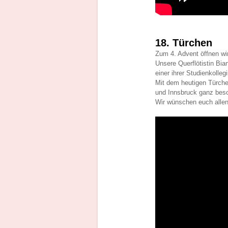
18. Türchen
Zum 4. Advent öffnen wir
Unsere Querflötistin Bia
einer ihrer Studienkolleg
Mit dem heutigen Türche
und Innsbruck ganz bes
Wir wünschen euch allen