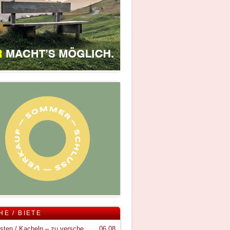
HE / BIETE
Holzkisten / Kacheln – zu verschenken
06.08.