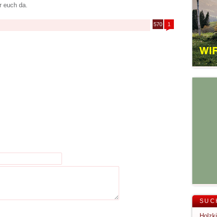
r euch da.
570
1
SUC