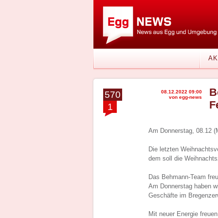
AK
B
08.12.2022 09:00
570
von egg-news
F
1
Am Donnerstag, 08.12 (
Die letzten Weihnachtsv
dem soll die Weihnachtsz
Das Behmann-Team freut
Am Donnerstag haben wir
Geschäfte im Bregenzer
Mit neuer Energie freue