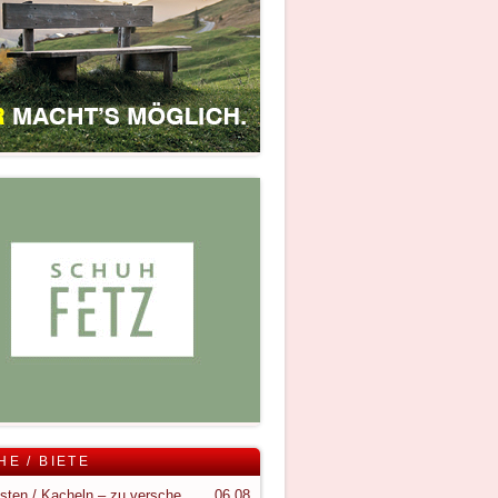
HE / BIETE
Holzkisten / Kacheln – zu verschenken
06.08.