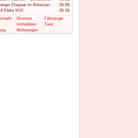
Vorarlberger Ehepaar im Ruhestand sucht ruhigen Rückzugsort im Bregenzerwald
06.08.
A Ebike M10
06.08.
tsmarkt
Diverses
Fahrzeuge
Immobilien
Tiere
ung
Wohnungen