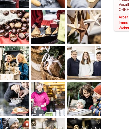
ORBE
Arbei
Immo
Wohn