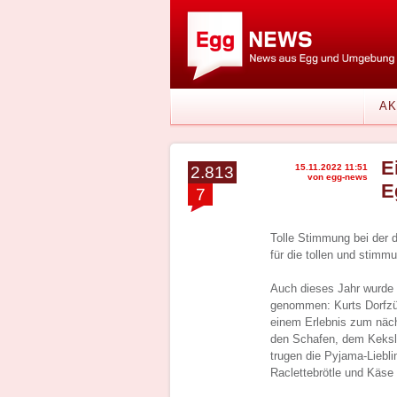
AK
E
15.11.2022 11:51
2.813
von egg-news
E
7
Tolle Stimmung bei der 
für die tollen und stimm
Auch dieses Jahr wurde
genommen: Kurts Dorfzüg
einem Erlebnis zum näc
den Schafen, dem Keksl
trugen die Pyjama-Liebli
Raclettebrötle und Käse 