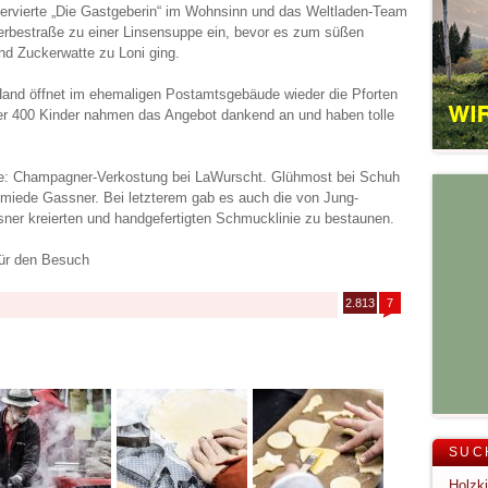
 servierte „Die Gastgeberin“ im Wohnsinn und das Weltladen-Team
 Gerbestraße zu einer Linsensuppe ein, bevor es zum süßen
nd Zuckerwatte zu Loni ging.
and öffnet im ehemaligen Postamtsgebäude wieder die Pforten
er 400 Kinder nahmen das Angebot dankend an und haben tolle
: Champagner-Verkostung bei LaWurscht. Glühmost bei Schuh
hmiede Gassner. Bei letzterem gab es auch die von Jung-
ner kreierten und handgefertigten Schmucklinie zu bestaunen.
für den Besuch
2.813
7
SUC