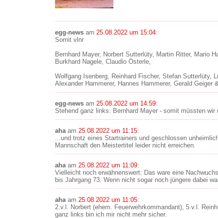
egg-news
am
25.08.2022 um 15:04
:
Somit vlnr
Bernhard Mayer, Norbert Sutterlüty, Martin Ritter, Mario
Burkhard Nagele, Claudio Österle,
Wolfgang Isenberg, Reinhard Fischer, Stefan Sutterlüty, 
Alexander Hammerer, Hannes Hammerer, Gerald Geiger & 
egg-news
am
25.08.2022 um 14:59
:
Stehend ganz links: Bernhard Mayer - somit müssten wir 
aha
am
25.08.2022 um 11:15
:
...und trotz eines Startrainers und geschlossen unheimlic
Mannschaft den Meistertitel leider nicht erreichen.
aha
am
25.08.2022 um 11:09
:
Vielleicht noch erwähnenswert: Das ware eine Nachwuch
bis Jahrgang 73. Wenn nicht sogar noch jüngere dabei war
aha
am
25.08.2022 um 11:05
:
2.v.l. Norbert (ehem. Feuerwehrkommandant), 5.v.l. Rein
ganz links bin ich mir nicht mehr sicher.