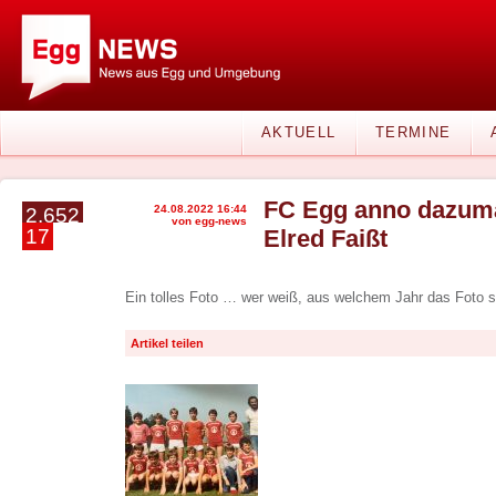
AKTUELL
TERMINE
FC Egg anno dazuma
24.08.2022 16:44
2.652
von egg-news
17
Elred Faißt
Ein tolles Foto … wer weiß, aus welchem Jahr das Foto
Artikel teilen