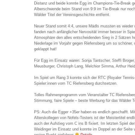
Distanz und beide konnte Egg im Champions-Tie-Break ge
Alberschwende beim Stand von 9:9 im Tie-Break nur noc
Wälder Titel der Vereinsgeschichte entfernt.
Neuer Stand somit 4:4, unsere Mädls mussten es wieder 
fanden nach anfänglicher Nervosität immer besser in Spie
Atmosphäre den alles entscheidenden Sieg in 2 Sätzen h
Niederlage im Vorjahr gegen Riefensberg um so schöner, 
geklappt hat!
Für Egg im Einsatz waren: Sonja Tantscher, Steffi Broger
Meusburger, Christoph Lang, Melchior Simma, Arthur Heid
Im Spiel um Rang 3 konnte sich der RTC (Royaler Tennis
Spieler:innen vom TC Riefensberg durchsetzen.
Tolles Rahmenprogramm vom Veranstalter TC Riefensberg,
Stimmung, faire Spiele – beste Werbung für das Wälder T
PS: Auch die Egger +35er haben es endlich geschafft. Mi
Alterskollegen von Nofels-Tosters ist der Meistertitel end
auch der Aufstieg vom C ins B fixiert. Im letzten Spiel d
Weidinger im Einsatz und konnte im Doppel an der Seite
ersten Punkt einfahren
Details