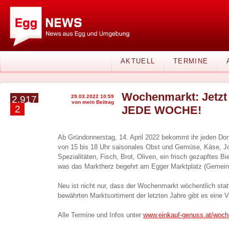
AKTUELL
TERMINE
Wochenmarkt: Jetzt 
29.03.2022 10:59
2.917
von mein Beitrag
2
JEDE WOCHE!
Ab Gründonnerstag, 14. April 2022 bekommt ihr jeden Do
von 15 bis 18 Uhr saisonales Obst und Gemüse, Käse, Jo
Spezialitäten, Fisch, Brot, Oliven, ein frisch gezapftes Bi
was das Marktherz begehrt am Egger Marktplatz (Gemein
Neu ist nicht nur, dass der Wochenmarkt wöchentlich stat
bewährten Marktsortiment der letzten Jahre gibt es eine 
Alle Termine und Infos unter
www.einkauf-genuss.at/woc