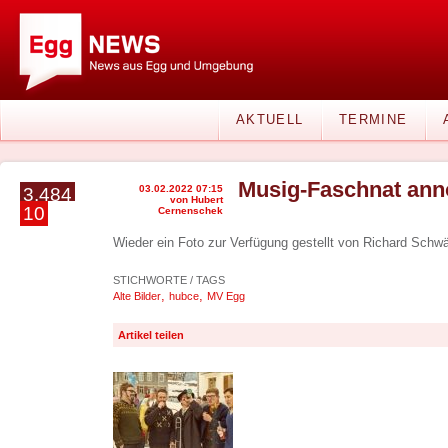
AKTUELL
TERMINE
Musig-Faschnat ann
03.02.2022 07:15
3.484
von Hubert
10
Cernenschek
Wieder ein Foto zur Verfügung gestellt von Richard Schwä
STICHWORTE / TAGS
,
,
Alte Bilder
hubce
MV Egg
Artikel teilen