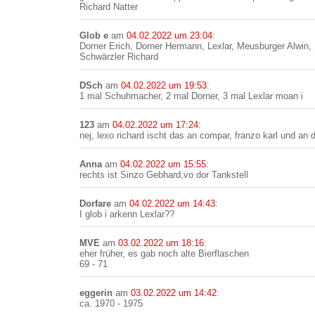
Richard Natter
Glob e
am
04.02.2022 um 23:04
:
Dorner Erich, Dorner Hermann, Lexlar, Meusburger Alwin,
Schwärzler Richard
DSch
am
04.02.2022 um 19:53
:
1 mal Schuhmacher, 2 mal Dorner, 3 mal Lexlar moan i
123
am
04.02.2022 um 17:24
:
nej, lexo richard ischt das.an compar, franzo karl und an 
Anna
am
04.02.2022 um 15:55
:
rechts ist Sinzo Gebhard,vo dor Tankstell
Dorfare
am
04.02.2022 um 14:43
:
I glob i arkenn Lexlar??
MVE
am
03.02.2022 um 18:16
:
eher früher, es gab noch alte Bierflaschen
69 - 71
eggerin
am
03.02.2022 um 14:42
:
ca. 1970 - 1975