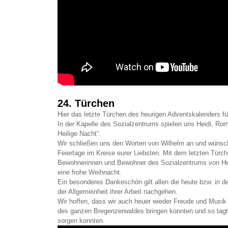
24. Türchen
Hier das letzte Türchen des heurigen Adventskalenders fü
In der Kapelle des Sozialzentrums spielen uns Heidi, Rom
Heilige Nacht“.
Wir schließen uns den Worten von Wilhelm an und wünsch
Feiertage im Kreise eurer Liebsten. Mit dem letzten Türch
Bewohnerinnen und Bewohner des Sozialzentrums von H
eine frohe Weihnacht.
Ein besonderes Dankeschön gilt allen die heute bzw. in
der Allgemeinheit ihrer Arbeit nachgehen.
Wir hoffen, dass wir auch heuer wieder Freude und Musik
des ganzen Bregenzerwaldes bringen konnten und so tagtä
sorgen konnten.