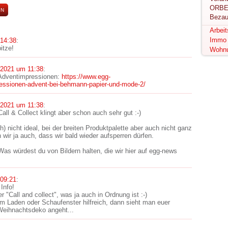
ORBE
Bezau
Arbei
Immo
 14:38
:
itze!
Wohn
.2021 um 11:38
:
 Adventimpressionen:
https://www.egg-
essionen-advent-bei-behmann-papier-und-mode-2/
.2021 um 11:38
:
all & Collect klingt aber schon auch sehr gut :-)
ch) nicht ideal, bei der breiten Produktpalette aber auch nicht ganz
 wir ja auch, dass wir bald wieder aufsperren dürfen.
as würdest du von Bildern halten, die wir hier auf egg-news
 09:21
:
 Info!
er "Call and collect", was ja auch in Ordnung ist :-)
om Laden oder Schaufenster hilfreich, dann sieht man euer
Weihnachtsdeko angeht...