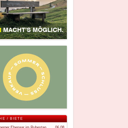
HE / BIETE
Vorarlberger Ehepaar im Ruhestand sucht ruhigen Rückzugsort im Bregenzerwald
06.08.