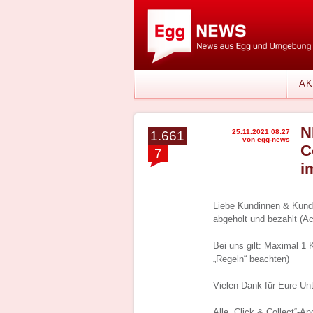
AK
N
25.11.2021 08:27
1.661
von egg-news
C
7
i
Liebe Kundinnen & Kun
abgeholt und bezahlt (A
Bei uns gilt: Maximal 1 
„Regeln“ beachten)
Vielen Dank für Eure Un
Alle „Click & Collect“-A