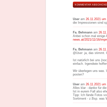
User
am
26.11.2021 um
die Impressionen sind sp
Fa. Behmann
am
26.11
Anbei schon mal einige
news.at/2021/11/16/impr
Fa. Behmann
am
26.11
@User: ja, das stimmt. C
Ist natürlich bei uns (no
einfach. Irgendwie hoffen
Wir überlegen uns was. W
posten?
User
am
26.11.2021 um
Alles klar - danke für die
Ist in eurem Fall also eh
Tipp: Ich fände Fotos v
Sortiment - z.Bsp. was 