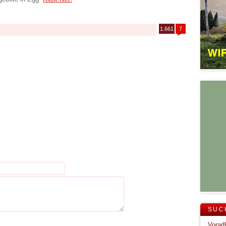
1.661
7
SUC