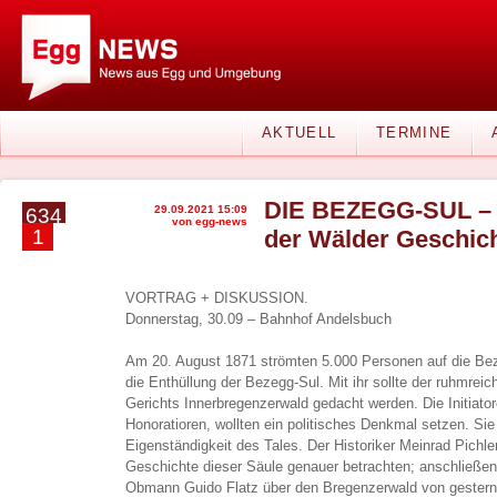
AKTUELL
TERMINE
DIE BEZEGG-SUL – 
29.09.2021 15:09
634
von egg-news
1
der Wälder Geschich
VORTRAG + DISKUSSION.
Donnerstag, 30.09 – Bahnhof Andelsbuch
Am 20. August 1871 strömten 5.000 Personen auf die Bez
die Enthüllung der Bezegg-Sul. Mit ihr sollte der ruhmrei
Gerichts Innerbregenzerwald gedacht werden. Die Initiator
Honoratioren, wollten ein politisches Denkmal setzen. Sie
Eigenständigkeit des Tales. Der Historiker Meinrad Pichle
Geschichte dieser Säule genauer betrachten; anschließend
Obmann Guido Flatz über den Bregenzerwald von gestern