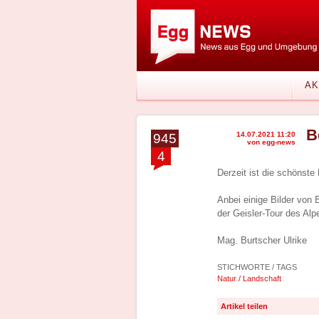
AK
B
14.07.2021 11:20
945
von egg-news
4
Derzeit ist die schönste 
Anbei einige Bilder von
der Geisler-Tour des Alp
Mag. Burtscher Ulrike
STICHWORTE / TAGS
Natur / Landschaft
Artikel teilen