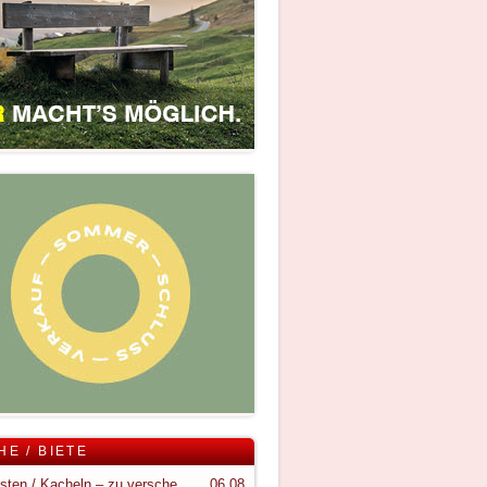
HE / BIETE
Holzkisten / Kacheln – zu verschenken
06.08.