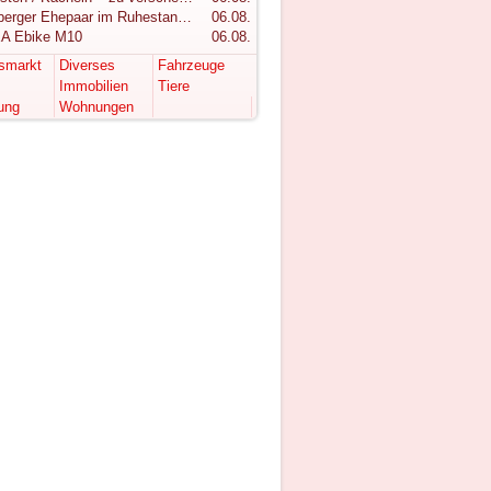
Vorarlberger Ehepaar im Ruhestand sucht ruhigen Rückzugsort im Bregenzerwald
06.08.
A Ebike M10
06.08.
tsmarkt
Diverses
Fahrzeuge
Immobilien
Tiere
ung
Wohnungen