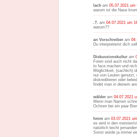
lach
am
05.07.2021 um 
warum ist die Nase krum
.?.
am
04.07.2021 um 1
warum??
an Vorschreiber
am
04
Du interpretierst dich se
Diskussionskultur
am
Foren sind auch nicht da
to face machen und nich
Möglichkeit, (sachlich) 
nur von Leuten genutzt, 
diskreditieren oder bele
findet man in deinem an
wälder
am
04.07.2021 
Wenn man Namen schreib
Ochsen bei ein paar Bierc
hmm
am
03.07.2021 um
es wird in den meisten/
natürlich leicht jemand
Sonst würde ja immer e