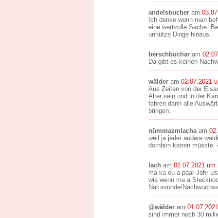
andelsbucher
am
03.07
Ich denke wenn man behu
eine wertvolle Sache. Be
unnütze Dinge hinaus.
berschbuchar
am
02.0
Da gibt es keinen Nachw
wälder
am
02.07.2021 
Aus Zeiten von der Eisa
Alter sein und in der Ka
fahren dann alle Auswär
bringen.
nümmazmlacha
am
02
weil ja jeder andere wäl
dornbirn karren müsste. 
lach
am
01.07.2021 um 
ma ka ou a paar Johr Us
wia wenn ma a Stecknodl
Natursünde/Nachwuchs
@wälder
am
01.07.202
sind immer noch 30 mill