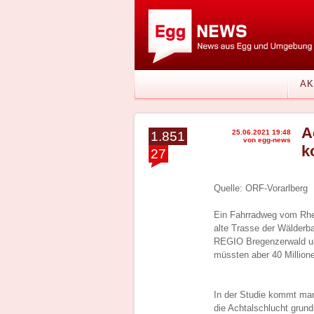
AK
A
25.06.2021 19:48
1.851
von egg-news
k
27
Quelle: ORF-Vorarlberg
Ein Fahrradweg vom Rhein
alte Trasse der Wälderba
REGIO Bregenzerwald un
müssten aber 40 Millio
In der Studie kommt man
die Achtalschlucht grund