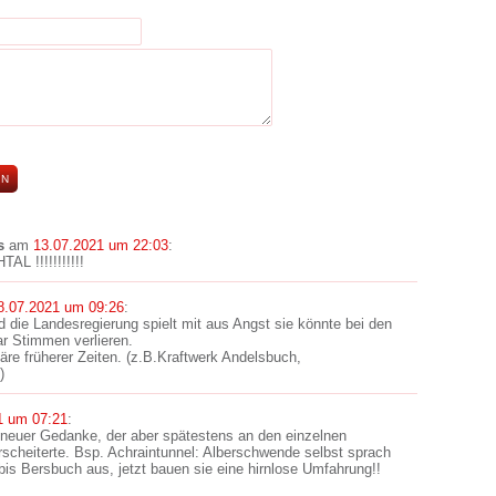
s
am
13.07.2021 um 22:03
:
 !!!!!!!!!!!
8.07.2021 um 09:26
:
nd die Landesregierung spielt mit aus Angst sie könnte bei den
r Stimmen verlieren.
äre früherer Zeiten. (z.B.Kraftwerk Andelsbuch,
)
1 um 07:21
:
 neuer Gedanke, der aber spätestens an den einzelnen
heiterte. Bsp. Achraintunnel: Alberschwende selbst sprach
is Bersbuch aus, jetzt bauen sie eine hirnlose Umfahrung!!