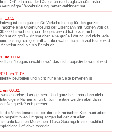
r im Ort" ist eines der häufigsten (und zugleich dümmsten)
 vernünfigte Verkehrslösung immer verhindert hat
um 13:32
:
 Radweg ist eine gute große Verkehrslösung für den ganzen
 möchte eine Unterflurlösung der Eisenbahn mit Kosten von ca.
 30.000 Einwohnern, der Bregenzerwald hat etwas mehr
doch auch groß - wir brauchen eine große Lösung und nicht jede
ine Lösung, die gesamthaft aber wahrscheinlich viel teurer wird
 Achreintunnel bis bis Bersbuch
21 um 11:09
:
iell auf "bregenzerwald news" das nicht objektiv bewertet wird
2021 um 11:06
:
bjektiv beurteilen und nicht nur eine Seite bewerten!!!!!!
1 um 09:32
:
s werden keine User gesperrt. Und ganz bestimmt dann nicht,
llständigen) Namen anführt. Kommentare werden aber dann
 der Netiquette* entsprechen.
ibt die Verhaltensregeln bei der elektronischen Kommunikation.
nen respektvollen Umgang sorgen bei der virtuellen
st unbekannten Menschen. Diese Spielregeln sind rechtlich
mpfohlene Höflichkeitsregeln