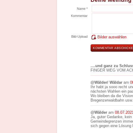
Name *
Kommentar
Bild-Upload
Bilder auswählen
....und ganz zu Schlus
FINGER WEG VOM ACHTAL
@Wälder/ Wäldar
am
0
Ihr habt ja sooo recht u
nächsten Wahlen ein paa
Wo bleiben da die Vision
Bregenzerwaldbahn usw.
@Wälder
am
08.07.202
Ja, guter Gedanke, kein
Gemeindegrenzen immersc
sich gegen eine Lösung b