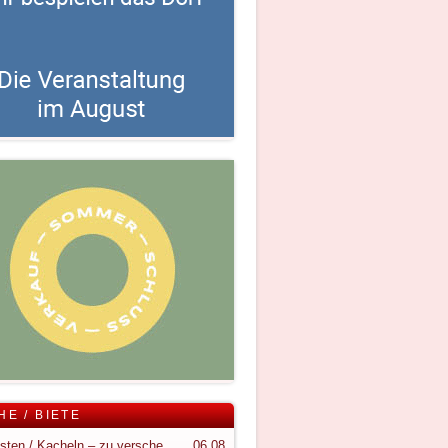
HE / BIETE
Holzkisten / Kacheln – zu verschenken
06.08.