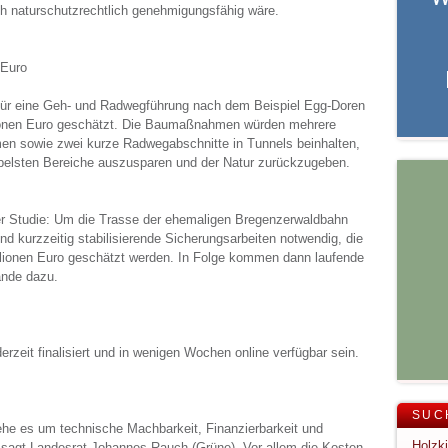
ch naturschutzrechtlich genehmigungsfähig wäre.
 Euro
ür eine Geh- und Radwegführung nach dem Beispiel Egg-Doren
lionen Euro geschätzt. Die Baumaßnahmen würden mehrere
en sowie zwei kurze Radwegabschnitte in Tunnels beinhalten,
belsten Bereiche auszusparen und der Natur zurückzugeben.
er Studie: Um die Trasse der ehemaligen Bregenzerwaldbahn
ind kurzzeitig stabilisierende Sicherungsarbeiten notwendig, die
illionen Euro geschätzt werden. In Folge kommen dann laufende
ände dazu.
erzeit finalisiert und in wenigen Wochen online verfügbar sein.
SUC
ehe es um technische Machbarkeit, Finanzierbarkeit und
sagt Landesrat Johannes Rauch (Grüne). Vor allem die Kosten