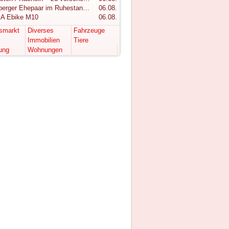
Vorarlberger Ehepaar im Ruhestand sucht ruhigen Rückzugsort im Bregenzerwald
06.08.
A Ebike M10
06.08.
tsmarkt
Diverses
Fahrzeuge
Immobilien
Tiere
ung
Wohnungen