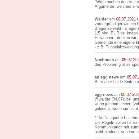
"Wir brauchen den Verkeh
Argumente, welches eine
Wälder
am
06.07.2021 
vordergründiger wie ein
Bregenzerwald - Bregenz
1,5 Mrd. EUR bei knapp
Einwohner - denken wir 
Gemeinde eine eigene kle
- z.B. Tunnelabzweigung
Nochmals
am
05.07.20
das Problem gibt es spez
an egg news
am
05.07.
Bitte aber beide Seiten o
egg-news
am
05.07.202
@wälder (04.07): bei un
wenn jemand seinen (vo
gelöscht, wenn sie nicht
* Die Netiquette beschre
Die Regeln sollen für ei
Kommunikation mit zumei
nicht bindend, sondern e