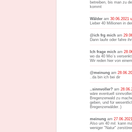
betreiben, bis man zu d
kommt
Wälder
am
30.06.2021 
Lieber 40 Millionen in d
@ich frg mich
am
29.0
Dann laufe oder fahre ih
Ich frage mich
am
28.0
wo da 40 Mio´s versenkt
Wir reden hier von eine
@meinung
am
28.06.2
..da bin ich bei dir
..sinnvoller?
am
28.06.
wäre eventuell sinnvolle
Bregenzerwald zu machen
geben, und für wesentlich
Bregenzerwälder..)
meinung
am
27.06.202
Also um 40 mil. kann m
weniger "Natur" zerstöre