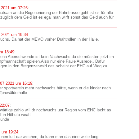
.2021 um 07:26
:
tsam an die Regenerierung der Bahntrasse geht ist es für alle
züglich dem Geld ist es egal man wirft sonst das Geld auch für
7.2021 um 19:34
:
uchs. Da hat der MEVO vorher Drahtrollen in der Halle.
um 18:49
:
rena Aberschwende ist kein Nachwuchs da die müssten jetzt im
mpfmannschaft spielen.Also nur eine Faule Ausrede.. Dafür
tigen in den Bregenzerwald das scheint der EHC auf Weg zu
.07.2021 um 16:19
:
der sportverein mehr nachwuchs hätte, wenn er die kinder nach
#prowälderhalle
22:07
:
wärtige zahlo will dr nochwuchs usr Region vom EHC ischt as
 in Höhufo weaft.
sünde
1 um 19:24
:
ionen luft dazwischen, da kann man das eine weile lang