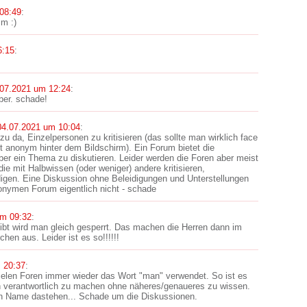
08:49
:
m :)
6:15
:
.07.2021 um 12:24
:
lber. schade!
04.07.2021 um 10:04
:
zu da, Einzelpersonen zu kritisieren (das sollte man wirklich face
t anonym hinter dem Bildschirm). Ein Forum bietet die
über ein Thema zu diskutieren. Leider werden die Foren aber meist
die mit Halbwissen (oder weniger) andere kritisieren,
idigen. Eine Diskussion ohne Beleidigungen und Unterstellungen
onymen Forum eigentlich nicht - schade
um 09:32
:
t wird man gleich gesperrt. Das machen die Herren dann im
hen aus. Leider ist es so!!!!!!
 20:37
:
vielen Foren immer wieder das Wort "man" verwendet. So ist es
en verantwortlich zu machen ohne näheres/genaueres zu wissen.
in Name dastehen... Schade um die Diskussionen.