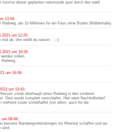
er summe dieser geplanten natursünde quer durch den wald
um 13:59
:
en Radweg, als 10 Millionen für ein Fass ohne Boden (Wälderhalle)
6.2021 um 12:25
:
n mal ab, dnn weißt du warum ...;–)
6.2021 um 18:26
:
 werden sollen.
m Radweg.
021 um 16:06
:
2021 um 13:43
:
r/besser, vorab überhaupt einen Radweg in den vorderen
. Dies wurde komplett verschlafen. Hier wäre Nachholbedarf
 mehrere Leute vorteilhafter (vor allem, auch für die
1 um 09:49
:
an bessere Randwegverbindungen ins Rheintal schaffen und wo
n wird.