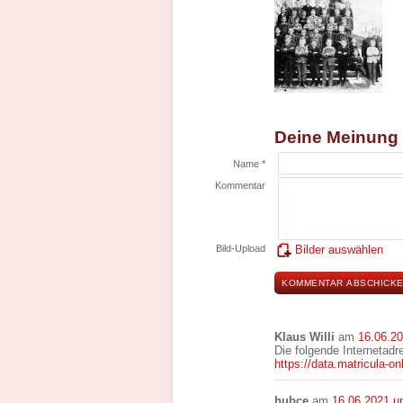
Deine Meinung
Name *
Kommentar
Bild-Upload
Bilder auswählen
Klaus Willi
am
16.06.2
Die folgende Internetadr
https://data.matricula-on
hubce
am
16.06.2021 u