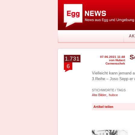
AK
S
07.06.2021 11:48
1.731
von Hubert
Cernenschek
6
Vielleicht kann jemand 
3.Reihe – Joso Sepp er 
STICHWORTE / TAGS
,
Alte Bilder
hubce
Artikel teilen