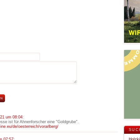
021 um 08:04
:
esse ist für Ahnenforscher eine "Goldgrube".
line.eu/de/oesterreich/vorarlberg/
SUC
m 07:57
: