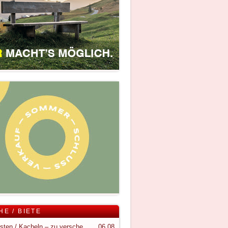
HE / BIETE
Holzkisten / Kacheln – zu verschenken
06.08.