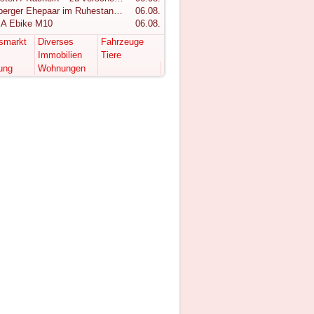
Vorarlberger Ehepaar im Ruhestand sucht ruhigen Rückzugsort im Bregenzerwald
06.08.
A Ebike M10
06.08.
tsmarkt
Diverses
Fahrzeuge
Immobilien
Tiere
ung
Wohnungen