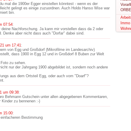
u mal die 1900er Egger einstellen könntest - wenn es der
lleicht gelingt es einige zuzuordnen. Auch Holdo Hanso Wise war
ORBE
miert bin.
Arbei
Immo
m 07:54
:
Wohn
r deine Nachforschung. Ja kann mir vorstellen dass da 2 oder
d. Denke aber nicht dass auch "Dorfar" dabei sind.
021 um 17:41
:
hern von Egg und Großdorf (Mikrofilme im Landesarchiv)
stellt, dass 1900 in Egg 12 und in Großdorf 8 Buben zur Welt
 Foto zu sehen.
nicht nur der Jahrgang 1900 abgebildet ist, sondern noch andere
Jungs aus dem Ortsteil Egg, oder auch vom "Doarf"?
nt.
1 um 09:38
:
Euro Behmann Gutschein unter allen abgegebenen Kommentaren,
r Kinder zu bennenen :-)
m 15:00
:
r einfacheren Bestimmung