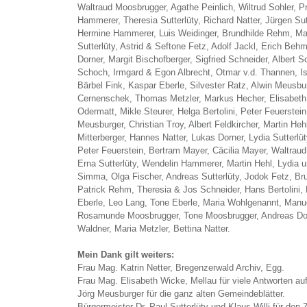
Waltraud Moosbrugger, Agathe Peinlich, Wiltrud Sohler, 
Hammerer, Theresia Sutterlüty, Richard Natter, Jürgen Su
Hermine Hammerer, Luis Weidinger, Brundhilde Rehm, Mari
Sutterlüty, Astrid & Seftone Fetz, Adolf Jackl, Erich Be
Dorner, Margit Bischofberger, Sigfried Schneider, Albert 
Schoch, Irmgard & Egon Albrecht, Otmar v.d. Thannen, I
Bärbel Fink, Kaspar Eberle, Silvester Ratz, Alwin Meusbu
Cernenschek, Thomas Metzler, Markus Hecher, Elisabeth
Odermatt, Mikle Steurer, Helga Bertolini, Peter Feuerstein,
Meusburger, Christian Troy, Albert Feldkircher, Martin He
Mitterberger, Hannes Natter, Lukas Dorner, Lydia Sutterlüt
Peter Feuerstein, Bertram Mayer, Cäcilia Mayer, Waltraud
Erna Sutterlüty, Wendelin Hammerer, Martin Hehl, Lydia un
Simma, Olga Fischer, Andreas Sutterlüty, Jodok Fetz, Br
Patrick Rehm, Theresia & Jos Schneider, Hans Bertolini, P
Eberle, Leo Lang, Tone Eberle, Maria Wohlgenannt, Manue
Rosamunde Moosbrugger, Tone Moosbrugger, Andreas Dorn
Waldner, Maria Metzler, Bettina Natter.
Mein Dank gilt weiters:
Frau Mag. Katrin Netter, Bregenzerwald Archiv, Egg.
Frau Mag. Elisabeth Wicke, Mellau für viele Antworten 
Jörg Meusburger für die ganz alten Gemeindeblätter.
Bürgermeister Dr. Paul Sutterlüty und Klaus Willi für de