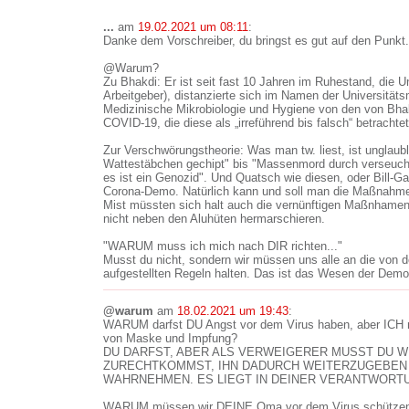
...
am
19.02.2021 um 08:11
:
Danke dem Vorschreiber, du bringst es gut auf den Punkt.
@Warum?
Zu Bhakdi: Er ist seit fast 10 Jahren im Ruhestand, die U
Arbeitgeber), distanzierte sich im Namen der Universitätsm
Medizinische Mikrobiologie und Hygiene von den von Bhak
COVID-19, die diese als „irreführend bis falsch“ betrachte
Zur Verschwörungstheorie: Was man tw. liest, ist unglaub
Wattestäbchen gechipt" bis "Massenmord durch verseucht
es ist ein Genozid". Und Quatsch wie diesen, oder Bill-Ga
Corona-Demo. Natürlich kann und soll man die Maßnahmen
Mist müssten sich halt auch die vernünftigen Maßnhamen-K
nicht neben den Aluhüten hermarschieren.
"WARUM muss ich mich nach DIR richten..."
Musst du nicht, sondern wir müssen uns alle an die von 
aufgestellten Regeln halten. Das ist das Wesen der Demo
@warum
am
18.02.2021 um 19:43
:
WARUM darfst DU Angst vor dem Virus haben, aber ICH 
von Maske und Impfung?
DU DARFST, ABER ALS VERWEIGERER MUSST DU W
ZURECHTKOMMST, IHN DADURCH WEITERZUGEBEN
WAHRNEHMEN. ES LIEGT IN DEINER VERANTWORT
WARUM müssen wir DEINE Oma vor dem Virus schützen,