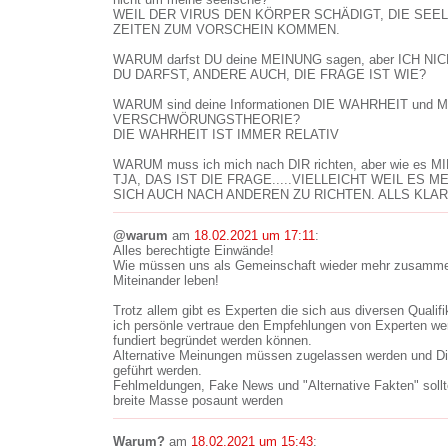
WEIL DER VIRUS DEN KÖRPER SCHÄDIGT, DIE SEE
ZEITEN ZUM VORSCHEIN KOMMEN.
WARUM darfst DU deine MEINUNG sagen, aber ICH NI
DU DARFST, ANDERE AUCH, DIE FRAGE IST WIE?
WARUM sind deine Informationen DIE WAHRHEIT und 
VERSCHWÖRUNGSTHEORIE?
DIE WAHRHEIT IST IMMER RELATIV
WARUM muss ich mich nach DIR richten, aber wie es MIR 
TJA, DAS IST DIE FRAGE.....VIELLEICHT WEIL ES
SICH AUCH NACH ANDEREN ZU RICHTEN. ALLS KLAR
@warum
am
18.02.2021 um 17:11
:
Alles berechtigte Einwände!
Wie müssen uns als Gemeinschaft wieder mehr zusammenf
Miteinander leben!
Trotz allem gibt es Experten die sich aus diversen Qualif
ich persönle vertraue den Empfehlungen von Experten we
fundiert begründet werden können.
Alternative Meinungen müssen zugelassen werden und Dis
geführt werden.
Fehlmeldungen, Fake News und "Alternative Fakten" sollten
breite Masse posaunt werden
Warum?
am
18.02.2021 um 15:43
: