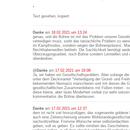
*
Text gesehen, kopiert
Danke
am
18.02.2021 um 13:24
:
genau, und die Bühne ist mit das Problem unserer Gesell
verteidigen muss, sieht das tatsächliche Problem zu weni
im Kampfmodus, sondern wegen der Bühnenpräsenz. Man
Rechthabenwollen betiteln. Die Sachlichkeit benötigt we
Überzeugungsarbeit, noch Bühne sondern Lernwillen und 
überdenken.
@Danke
am
17.02.2021 um 19:08
:
Ja, wir haben ein Gesellschaftsproblem. Aber solange d
unter dem Deckmantel "Verteidigung der Grund- und Frei
bekennenden Neonazis marschieren und mit diesen die G
gesellschaftlichen Zusammenlebens mit Füßen treten - 
diese kleine, aber laute Minderheit verbal zur wehr setzen
kommentarlos die Bühne überlassen.
Danke
am
17.02.2021 um 12:37
:
dem ist nicht viel hinzuzufügen, das sogenannte goldene B
auch eine Zeiterscheinung unserer Wohlstandsgesellschaf
nachvollziehbar. Fromme Wünsche einer selbsterdachten
geben, soll es geben. Es sollte inmitten des Geschehens a