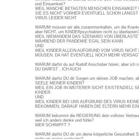
und Einsamkeit?
WEIL MANCHE BETAGTEN MENSCHEN EINSAMKEIT
SIE ES NICHT VORHER EVENTUELL SCHON LÄNGST
VIRUS LEIDER NICHT
WARUM müssen wir alle zusammenhalten, um die Kranken
aber NICHT, um KINDERpsychiatrien nicht zu überlasten
WEIL NIEMANDEM DAS SZENARIO VON ÜBERLAST
WÄHREND DER PANDEMIE EGAL SEIN KANN
UND
WEIL KINDER ALLEIN AUFGRUND VOM VIRUS NICHT 
MÜUSEN. DA HAT EVENTUELL NOCH MEHR VERSAG
WARUM darfst du auf Rudolf Anschober hören, aber ich ni
DU DARFST , ICH AUCH
WARUM darfst DU dir Sorgen um deinen JOB machen, abe
SEELE MEINER KINDER?
WEIL EIN JOB IN WEITERER SICHT EXISTENZIELL S
KINDER
UND
WEIL KINDER BEI UNS AUFGRUND DES VIRUS KEI
BEKOMMEN, DARAUF HABEN DIE ELTERN MEHR EI
WARUM bekommt die REGIERUNG dein vollstes Vertraue
weil ich anders denke und fühle?
WER SCHIMPFT ?
WARUM darfst DU dir um deine körperliche Gesundheit S
nicht um meine seelische?