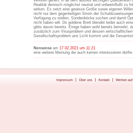
verloren gehen, in all dem absolut wichtigen Querdenken un
Realität dennoch möglichst neutral und unbeeinflußt zu f
wirken. Es setzt eine gewisse Größe sowie eigenen Willen
nicht nur dem gegenteiligen Strom der Schuldzuweisunge
Verfügung zu stellen, Sündenböcke suchen und damit Opf
nicht haben will. Ds goldene Brett blendet leider auch ei
gibts davon bereits. Einige haben wohl bereits bemerkt, d
zusätzlich zum Virusproblem und dessen wirtschaftlichem
Gesellschaftsproblem ans Licht kommt und die Gesamtsit
Nonsense
am
17.02.2021 um 11:21
:
eine weitere Meinung die auch keinen interessieren dürfte
Impressum
Über uns
Kontakt
Werben auf