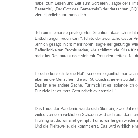
habe, zum Lesen und Zeit zum Sortieren“, sagte der Films
Basterds“, „Der Gott des Gemetzels“) der deutschen „GQ
vierteljährlich statt monatlich.
„Ich bin in einer so privilegierten Situation, dass ich nich
Entbehrungen reden kann“, führte der zweifache Oscar-Pr
„ehrlich gesagt“ nicht mehr hören, sagte der gebürtige Wie
Befindlichkeiten Promis reden, wie schlimm die Krise für s
mehr ins Restaurant oder sich mit Freunden treffen. Ja, dann
Er sehe bei sich „keine Not“, sondern „eigentlich nur Una
aber an die Menschen, die auf 50 Quadratmetern zu dritt l
Das ist eine andere Sache. Für mich ist es, solange ich ge
Für viele ist es trotz Gesundheit existenziell.“
Das Ende der Pandemie werde sich über ein, zwei Jahre h
vieles von dem wirklichen Schaden wird sich erst dann er
Frühling ist da, wir sind geimpft, hurra, wir fangen wieder
Und die Pleitewelle, die kommt erst. Das wird wirklich ein