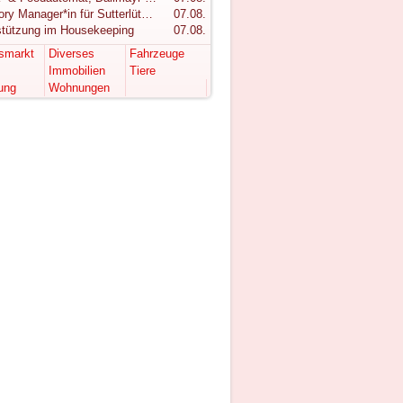
Category Manager*in für Sutterlüty gesucht
07.08.
stützung im Housekeeping
07.08.
tsmarkt
Diverses
Fahrzeuge
Immobilien
Tiere
ung
Wohnungen