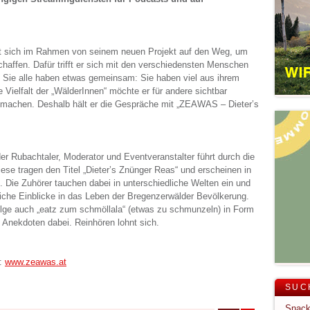
 sich im Rahmen von seinem neuen Projekt auf den Weg, um
affen. Dafür trifft er sich mit den verschiedensten Menschen
Sie alle haben etwas gemeinsam: Sie haben viel aus ihrem
 Vielfalt der „WälderInnen“ möchte er für andere sichtbar
 machen. Deshalb hält er die Gespräche mit „ZEAWAS – Dieter’s
r Rubachtaler, Moderator und Eventveranstalter führt durch die
se tragen den Titel „Dieter’s Znünger Reas“ und erscheinen in
 Die Zuhörer tauchen dabei in unterschiedliche Welten ein und
he Einblicke in das Leben der Bregenzerwälder Bevölkerung.
olge auch „eatz zum schmöllala“ (etwas zu schmunzeln) in Form
 Anekdoten dabei. Reinhören lohnt sich.
r:
www.zeawas.at
SUC