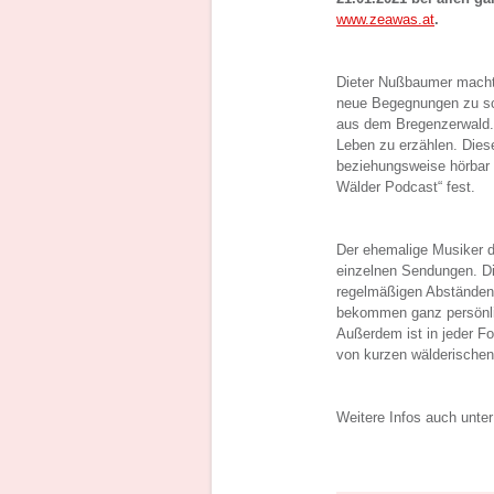
www.zeawas.at
.
Dieter Nußbaumer macht
neue Begegnungen zu sch
aus dem Bregenzerwald. 
Leben zu erzählen. Diese
beziehungsweise hörbar
Wälder Podcast“ fest.
Der ehemalige Musiker de
einzelnen Sendungen. Die
regelmäßigen Abständen.
bekommen ganz persönlic
Außerdem ist in jeder F
von kurzen wälderischen
Weitere Infos auch unte