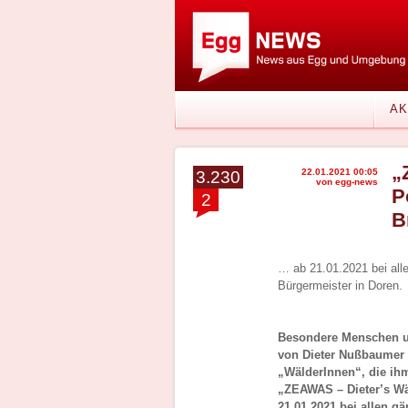
AK
„
22.01.2021 00:05
3.230
von egg-news
P
2
B
… ab 21.01.2021 bei all
Bürgermeister in Doren.
Besondere Menschen un
von Dieter Nußbaumer a
„WälderInnen“, die ihm
„ZEAWAS – Dieter’s Wä
21.01.2021 bei allen g