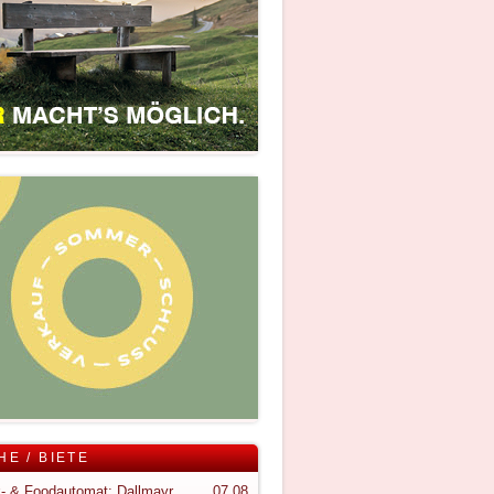
HE / BIETE
Snack- & Foodautomat; Dallmayr S150
07.08.