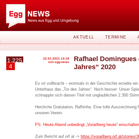
AKTUELL
TERMINE
Rafhael Domingues e
22.01.2021 14:18
1.225
von egg-news
4
Jahres“ 2020
Es ist vollbracht – erstmals in der Geschichte erzielte ei
Unterhaus das „Tor des Jahres“. Noch besser: Unser Spi
schnappte sich diesen Titel mit unglaublichen 2.300 Stim
Herzliche Gratulation, Rafhinha. Eine tolle Auszeichnung f
unseren Verein.
PS: Heute Abend unbedingt „Vorarlberg heute“ einschalten
Zum Bericht auf orf.at ->
https://vorarlberg.orf.at/storie