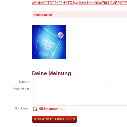
w2NNdOiT0GJz25NYTRJya1HrA1mpK6vo7hLU2VEfpD5B
Artikel teilen
Deine Meinung
Name *
Kommentar
Bild-Upload
Bilder auswählen