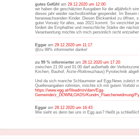
gutes Gefühl
am
29.12.2020 um 12:00
:
wir haben die geschätzten Ausgaben für die alljährlich sin
dieses jahr wieder nachvollziehbar gespendet. Im Besein
heranwachsenden Kinder. Diesen Blickwinkel zu öffnen, s
guter Vorsatz für alles, was 2021 kommt. So verzichtet j
fördert die Emphathie und menschliche Stärke der nächst
Verantwortung möchte ich mich persönlich nicht entziehen.
Eggar
am
29.12.2020 um 11:17
:
@zu 99% informierter danke!
zu 99 % informierter
am
28.12.2020 um 17:20
:
zwischen 21:00 und 01:00 darf außerhalb der Verbotszone
Kirchen, Bauhof, Ärzte-/Rotkreuzhaus) Pyrotechnik abgef
Und da sich manche Schlaumeier auf Egg-News zuletzt m
Quellenangaben rühmten, möchte ich mit gutem Vorbild v
https://www.egg.at/fileadmin/dam/Egg-
Gemeinde/z_DOWNLOADS/Kundm_Flaechenwidmung/Pyro
Eggar
am
28.12.2020 um 16:43
:
Wie sieht es denn bei uns in Egg aus? Heißt ja schließlic