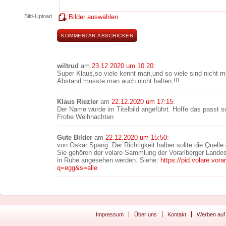
Bild-Upload
Bilder auswählen
wiltrud
am
23.12.2020 um 10:20
:
Super Klaus,so viele kennt man,und so viele sind nicht 
Abstand musste man auch nicht halten !!!
Klaus Riezler
am
22.12.2020 um 17:15
:
Der Name wurde im Titelbild angeführt. Hoffe das passt s
Frohe Weihnachten
Gute Bilder
am
22.12.2020 um 15:50
:
von Oskar Spang. Der Richtigkeit halber sollte die Quelle 
Sie gehören der volare-Sammlung der Vorarlberger Landes
in Ruhe angesehen werden. Siehe:
https://pid.volare.vor
q=egg&s=alle
Impressum
Über uns
Kontakt
Werben auf