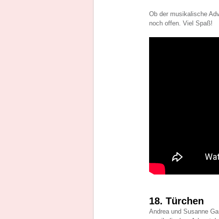
Ob der musikalische Adv
noch offen. Viel Spaß!
18. Türchen
Andrea und Susanne Gam