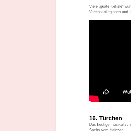
Viele „guate Keksle“ wü
Vereinskolleginnen und -
16. Türchen
Das heutige musikalisch
Sachs vom Heinzen.