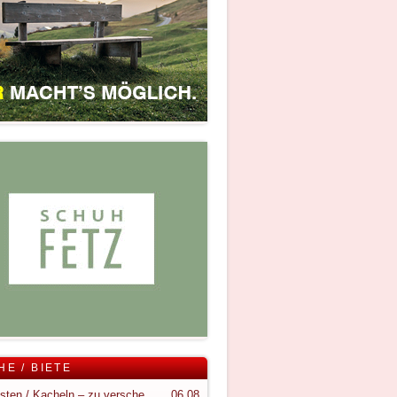
HE / BIETE
Holzkisten / Kacheln – zu verschenken
06.08.