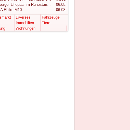
Vorarlberger Ehepaar im Ruhestand sucht ruhigen Rückzugsort im Bregenzerwald
06.08.
A Ebike M10
06.08.
tsmarkt
Diverses
Fahrzeuge
Immobilien
Tiere
ung
Wohnungen