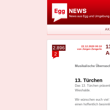
AK
1
22.12.2020 00:10
2.896
von Jürgen Zengerle
A
2
Musikalische Überrasc
13. Türchen
Das 13. Türchen präsenti
Wieshalde.
Wir wünschen euch viel 
einen hoffentlich besinn