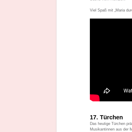
Viel Spaß mit „Maria dur
17. Türchen
Das heutige Türchen prä
Musikantinnen aus der M