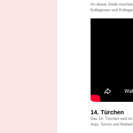
An dieser Stelle möchte
Kolleginnen und Kollege
14. Türchen
Das 14. Türchen wird im 
Anja, Simon und Norbert 