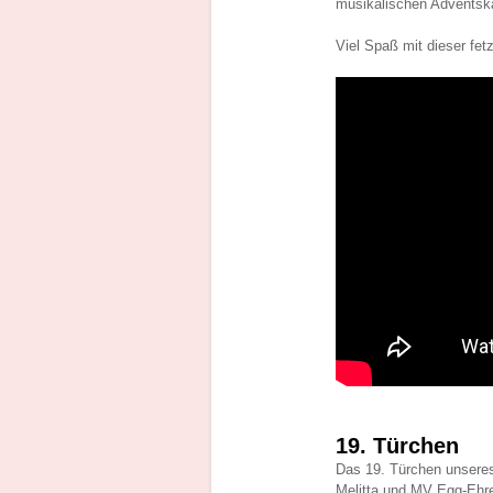
musikalischen Adventsk
Viel Spaß mit dieser fetz
19. Türchen
Das 19. Türchen unseres
Melitta und MV Egg-Ehren