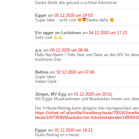
Danke,bleibt alle gesund u.schöne Adventzeit
Egger
am
05.12.2020 um 19:03
:
Super Idee .. echt cool
Danke dafür
Ein egger im Lockdown
am
04.12.2020 um 17:22
:
Sehr cool
g.a.
am
04.12.2020 um 08:46
:
Hallo Nachbarin ! Tolle Idee und Dank an den MV für dies
trostlosen Zeit.
Bettina
am
02.12.2020 um 07:06
:
Super Idee!
Vielen Dank
Jürgen, MV Egg
am
01.12.2020 um 20:01
:
Wir Egger Musikantinnen und Musikanten freuen uns übe
Der V-Heute-Beitrag kann übrigens hier nachgeschaut wer
https://tvthek.orf.at/profile/Vorarlberg-heute/70024/Vorarlb
heute/14073590/Musikalischer-Adventskalender/1480681
Eggar
am
01.12.2020 um 19:21
:
Guter Beitrag im v-heute