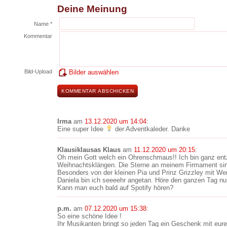
Deine Meinung
Name *
Kommentar
Bild-Upload
Bilder auswählen
Irma
am
13.12.2020 um 14:04
:
Eine super Idee
der Adventkaleder. Danke
Klausiklausas Klaus
am
11.12.2020 um 20:15
:
Oh mein Gott welch ein Ohrenschmaus!! Ich bin ganz en
Weihnachtsklängen. Die Sterne an meinem Firmament sind
Besonders von der kleinen Pia und Prinz Grizzley mit We
Daniela bin ich seeeehr angetan. Höre den ganzen Tag n
Kann man euch bald auf Spotify hören?
p.m.
am
07.12.2020 um 15:38
:
So eine schöne Idee !
Ihr Musikanten bringt so jeden Tag ein Geschenk mit eur