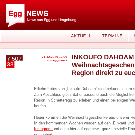
AKTUELL
TERMINE
INKOUFO DAHOAM
21.12.2020 13:00
7.507
von egg-news
33
Weihnachtsgeschenk
Region direkt zu eu
Etliche Fotos von „Inkoufo Dahoam“ sind bekanntlich im
Zum Abschluss gibt’s daher passend auch die Möglichke
Resort in Schetteregg zu erleben und einen beliebigen We
kaufen.
Heuer kommen die Weihnachtsgeschenke aus unserer Reg
In den kommenden Wochen werden auf den „Einkauf und
Instagram
und auch hier auf egg-news ganz spezielle Pro
präsentiert.