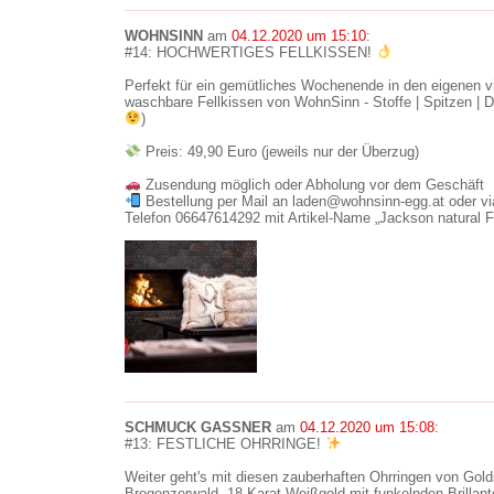
WOHNSINN
am
04.12.2020 um 15:10
:
#14: HOCHWERTIGES FELLKISSEN!
Perfekt für ein gemütliches Wochenende in den eigenen 
waschbare Fellkissen von WohnSinn - Stoffe | Spitzen | De
)
Preis: 49,90 Euro (jeweils nur der Überzug)
Zusendung möglich oder Abholung vor dem Geschäft
Bestellung per Mail an laden@wohnsinn-egg.at oder vi
Telefon 06647614292 mit Artikel-Name „Jackson natural F
SCHMUCK GASSNER
am
04.12.2020 um 15:08
:
#13: FESTLICHE OHRRINGE!
Weiter geht's mit diesen zauberhaften Ohrringen von Go
Bregenzerwald. 18 Karat Weißgold mit funkelnden Brillan