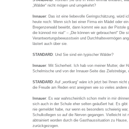
„Wälder“ nicht mögen und umgekehrt?
Innauer
: Das ist eine liebevolle Geringschätzung, würd i
heute noch: Wenn sich bei einer Firma ein Mädel oder ei
Bregenzerwald bewirbt, dann kommt wie aus der Pistole 
die künnod mir nia!“ – „Die können wir gebrauchen!“ Die s
Verantwortungsbewusstsein und Durchhaltevermögen ange
lästert auch über sie.
STANDARD
: Und Sie sind ein typischer Wälder?
Innauer
: Mit Sicherheit. Ich hab von meiner Mutter, der 
Schelmische und von der Innauer-Seite das Zielstrebige, 
STANDARD
: Auf „wortkarg“ wäre ich jetzt bei Ihnen nic
die Freude am Reden erst aneignen wie so vieles andere
Innauer
: Es war wahrscheinlich schon mehr in mir drinne
sich auch in der Schule eher selten geäußert hat. Es gibt
nie gemeldet habe, nur wenn es besonders schwierig war,
Schulkollegen so auf die Nerven gegangen. Vielleicht ist
abtrainiert worden durch die Gasthaussituation zu Hause,
zurückgezogen.