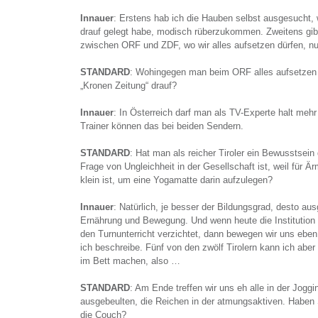
Innauer
: Erstens hab ich die Hauben selbst ausgesucht, w
drauf gelegt habe, modisch rüberzukommen. Zweitens gib
zwischen ORF und ZDF, wo wir alles aufsetzen dürfen, 
STANDARD
: Wohingegen man beim ORF alles aufsetzen 
„Kronen Zeitung“ drauf?
Innauer
: In Österreich darf man als TV-Experte halt me
Trainer können das bei beiden Sendern.
STANDARD
: Hat man als reicher Tiroler ein Bewusstsein
Frage von Ungleichheit in der Gesellschaft ist, weil für 
klein ist, um eine Yogamatte darin aufzulegen?
Innauer
: Natürlich, je besser der Bildungsgrad, desto au
Ernährung und Bewegung. Und wenn heute die Institution
den Turnunterricht verzichtet, dann bewegen wir uns eben 
ich beschreibe. Fünf von den zwölf Tirolern kann ich ab
im Bett machen, also …
STANDARD
: Am Ende treffen wir uns eh alle in der Jogg
ausgebeulten, die Reichen in der atmungsaktiven. Haben 
die Couch?