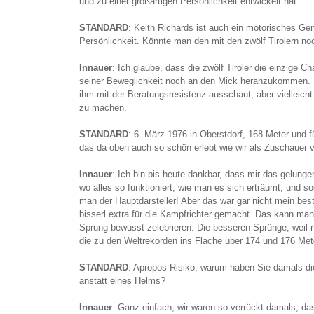
und zu einer großartigen Persönlichkeit entwickelt hat.
STANDARD
: Keith Richards ist auch ein motorisches Ge
Persönlichkeit. Könnte man den mit den zwölf Tirolern 
Innauer
: Ich glaube, dass die zwölf Tiroler die einzige C
seiner Beweglichkeit noch an den Mick heranzukommen. Ic
ihm mit der Beratungsresistenz ausschaut, aber vielleicht r
zu machen.
STANDARD
: 6. März 1976 in Oberstdorf, 168 Meter und 
das da oben auch so schön erlebt wie wir als Zuschauer 
Innauer
: Ich bin bis heute dankbar, dass mir das gelunge
wo alles so funktioniert, wie man es sich erträumt, und so
man der Hauptdarsteller! Aber das war gar nicht mein best
bisserl extra für die Kampfrichter gemacht. Das kann man
Sprung bewusst zelebrieren. Die besseren Sprünge, weil
die zu den Weltrekorden ins Flache über 174 und 176 Met
STANDARD
: Apropos Risiko, warum haben Sie damals di
anstatt eines Helms?
Innauer
: Ganz einfach, wir waren so verrückt damals, das