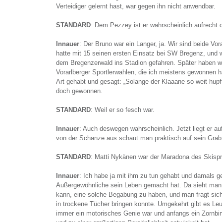
Verteidiger gelernt hast, war gegen ihn nicht anwendbar.
STANDARD
: Dem Pezzey ist er wahrscheinlich aufrecht 
Innauer
: Der Bruno war ein Langer, ja. Wir sind beide Vora
hatte mit 15 seinen ersten Einsatz bei SW Bregenz, und w
dem Bregenzerwald ins Stadion gefahren. Später haben wi
Vorarlberger Sportlerwahlen, die ich meistens gewonnen h
Art gehabt und gesagt: „Solange der Klaaane so weit hupft
doch gewonnen.
STANDARD
: Weil er so fesch war.
Innauer
: Auch deswegen wahrscheinlich. Jetzt liegt er a
von der Schanze aus schaut man praktisch auf sein Grab
STANDARD
: Matti Nykänen war der Maradona des Skispr
Innauer
: Ich habe ja mit ihm zu tun gehabt und damals g
Außergewöhnliche sein Leben gemacht hat. Da sieht man,
kann, eine solche Begabung zu haben, und man fragt sich
in trockene Tücher bringen konnte. Umgekehrt gibt es Leu
immer ein motorisches Genie war und anfangs ein Zornbink