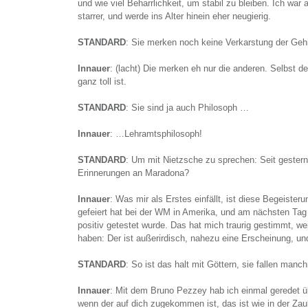
und wie viel Beharrlichkeit, um stabil zu bleiben. Ich war 
starrer, und werde ins Alter hinein eher neugierig.
STANDARD
: Sie merken noch keine Verkarstung der Gehi
Innauer
: (lacht) Die merken eh nur die anderen. Selbst 
ganz toll ist.
STANDARD
: Sie sind ja auch Philosoph …
Innauer
: …Lehramtsphilosoph!
STANDARD
: Um mit Nietzsche zu sprechen: Seit gestern 
Erinnerungen an Maradona?
Innauer
: Was mir als Erstes einfällt, ist diese Begeister
gefeiert hat bei der WM in Amerika, und am nächsten Ta
positiv getestet wurde. Das hat mich traurig gestimmt, weil
haben: Der ist außerirdisch, nahezu eine Erscheinung, und
STANDARD
: So ist das halt mit Göttern, sie fallen manc
Innauer
: Mit dem Bruno Pezzey hab ich einmal geredet ü
wenn der auf dich zugekommen ist, das ist wie in der Zau