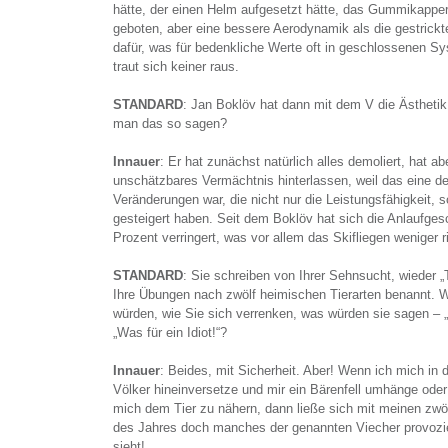
hätte, der einen Helm aufgesetzt hätte, das Gummikapper
geboten, aber eine bessere Aerodynamik als die gestrick
dafür, was für bedenkliche Werte oft in geschlossenen S
traut sich keiner raus.
STANDARD
: Jan Boklöv hat dann mit dem V die Ästhetik
man das so sagen?
Innauer
: Er hat zunächst natürlich alles demoliert, hat a
unschätzbares Vermächtnis hinterlassen, weil das eine d
Veränderungen war, die nicht nur die Leistungsfähigkeit, 
gesteigert haben. Seit dem Boklöv hat sich die Anlaufges
Prozent verringert, was vor allem das Skifliegen weniger 
STANDARD
: Sie schreiben von Ihrer Sehnsucht, wieder „
Ihre Übungen nach zwölf heimischen Tierarten benannt. 
würden, wie Sie sich verrenken, was würden sie sagen – „
„Was für ein Idiot!“?
Innauer
: Beides, mit Sicherheit. Aber! Wenn ich mich in 
Völker hineinversetze und mir ein Bärenfell umhänge ode
mich dem Tier zu nähern, dann ließe sich mit meinen zwöl
des Jahres doch manches der genannten Viecher provozie
sieht!