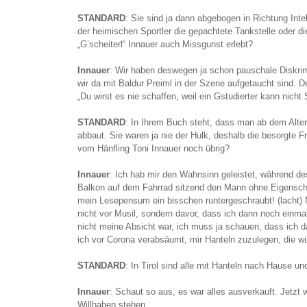
STANDARD
: Sie sind ja dann abgebogen in Richtung Inte
der heimischen Sportler die gepachtete Tankstelle oder di
„G’scheiterl“ Innauer auch Missgunst erlebt?
Innauer
: Wir haben deswegen ja schon pauschale Diskrimi
wir da mit Baldur Preiml in der Szene aufgetaucht sind. D
„Du wirst es nie schaffen, weil ein Gstudierter kann nicht 
STANDARD
: In Ihrem Buch steht, dass man ab dem Alte
abbaut. Sie waren ja nie der Hulk, deshalb die besorgte Fra
vom Hänfling Toni Innauer noch übrig?
Innauer
: Ich hab mir den Wahnsinn geleistet, während d
Balkon auf dem Fahrrad sitzend den Mann ohne Eigensch
mein Lesepensum ein bisschen runtergeschraubt! (lacht) 
nicht vor Musil, sondern davor, dass ich dann noch einm
nicht meine Absicht war, ich muss ja schauen, dass ich d
ich vor Corona verabsäumt, mir Hanteln zuzulegen, die wü
STANDARD
: In Tirol sind alle mit Hanteln nach Hause un
Innauer
: Schaut so aus, es war alles ausverkauft. Jetzt wa
Willhaben stehen.