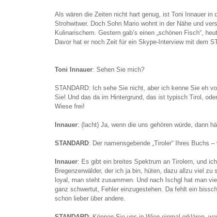
Als wären die Zeiten nicht hart genug, ist Toni Innauer i
Strohwitwer. Doch Sohn Mario wohnt in der Nähe und ver
Kulinarischem. Gestern gab’s einen „schönen Fisch“, heut
Davor hat er noch Zeit für ein Skype-Interview mit dem
Toni Innauer
: Sehen Sie mich?
STANDARD: Ich sehe Sie nicht, aber ich kenne Sie eh vo
Sie! Und das da im Hintergrund, das ist typisch Tirol, ode
Wiese frei!
Innauer
: (lacht) Ja, wenn die uns gehören würde, dann hä
STANDARD
: Der namensgebende „Tiroler“ Ihres Buchs – w
Innauer
: Es gibt ein breites Spektrum an Tirolern, und ic
Bregenzerwälder, der ich ja bin, hüten, dazu allzu viel zu s
loyal, man steht zusammen. Und nach Ischgl hat man viel
ganz schwertut, Fehler einzugestehen. Da fehlt ein bissch
schon lieber über andere.
STANDARD
: Können Sie uns in Wien einmal erklären, wa