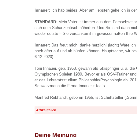
Innauer
: Ich hab beides. Aber am liebsten gehe ich in de
STANDARD
: Mein Vater ist immer aus dem Fernsehsesse
sich dem Schanzentisch näherten. Und Sie sind dann nicht
wieder setzte – Sie verdanken ihm gewissermaßen Ihre W
Innauer
: Das freut mich, danke herzlich! (lacht) Wäre ich
noch öfter auf und ab hüpfen können. Hauptsache, wir b
6.12.2020)
Toni Innauer, geb. 1958, gewann als Skispringer u. a. die
Olympischen Spielen 1980. Bevor er als ÖSV-Trainer und S
er das Lehramtsstudium Philosophie/Psychologie ab. 201
Schwarzmann die Firma Innauer + facts.
Manfred Rebhandl, geboren 1966, ist Schriftsteller („Som
Artikel teilen
Deine Meinung