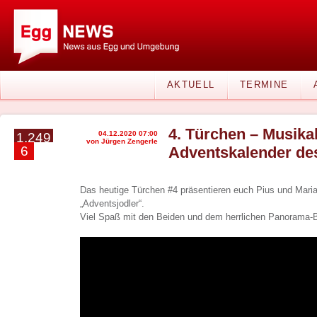
AKTUELL
TERMINE
4. Türchen – Musika
04.12.2020 07:00
1.249
von Jürgen Zengerle
6
Adventskalender de
Das heutige Türchen #4 präsentieren euch Pius und Mari
„Adventsjodler“.
Viel Spaß mit den Beiden und dem herrlichen Panorama-B