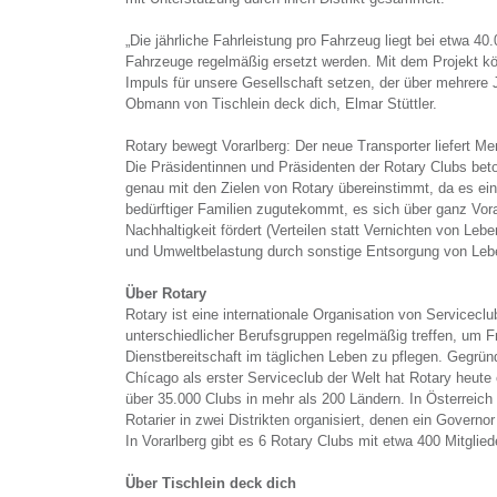
„Die jährliche Fahrleistung pro Fahrzeug liegt bei etwa 
Fahrzeuge regelmäßig ersetzt werden. Mit dem Projekt kö
Impuls für unsere Gesellschaft setzen, der über mehrere 
Obmann von Tischlein deck dich, Elmar Stüttler.
Rotary bewegt Vorarlberg: Der neue Transporter liefert Me
Die Präsidentinnen und Präsidenten der Rotary Clubs bet
genau mit den Zielen von Rotary übereinstimmt, da es ei
bedürftiger Familien zugutekommt, es sich über ganz Vora
Nachhaltigkeit fördert (Verteilen statt Vernichten von Le
und Umweltbelastung durch sonstige Entsorgung von Lebe
Über Rotary
Rotary ist eine internationale Organisation von Servicecl
unterschiedlicher Berufsgruppen regelmäßig treffen, um 
Dienstbereitschaft im täglichen Leben zu pflegen. Gegrün
Chícago als erster Serviceclub der Welt hat Rotary heute e
über 35.000 Clubs in mehr als 200 Ländern. In Österreich 
Rotarier in zwei Distrikten organisiert, denen ein Governo
In Vorarlberg gibt es 6 Rotary Clubs mit etwa 400 Mitglied
Über Tischlein deck dich