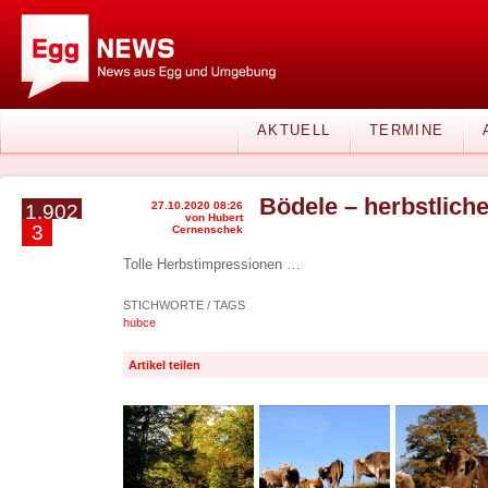
AKTUELL
TERMINE
Bödele – herbstliche
27.10.2020 08:26
1.902
von Hubert
3
Cernenschek
Tolle Herbstimpressionen …
STICHWORTE / TAGS
hubce
Artikel teilen