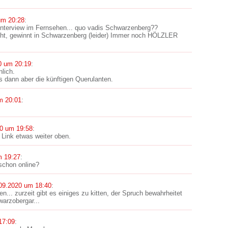
um 20:28
:
nterview im Fernsehen... quo vadis Schwarzenberg??
eht, gewinnt in Schwarzenberg (leider) Immer noch HÖLZLER
0 um 20:19
:
nlich.
s dann aber die künftigen Querulanten.
m 20:01
:
0 um 19:58
:
 Link etwas weiter oben.
m 19:27
:
schon online?
09.2020 um 18:40
:
n... zurzeit gibt es einiges zu kitten, der Spruch bewahrheitet
warzobergar...
17:09
: