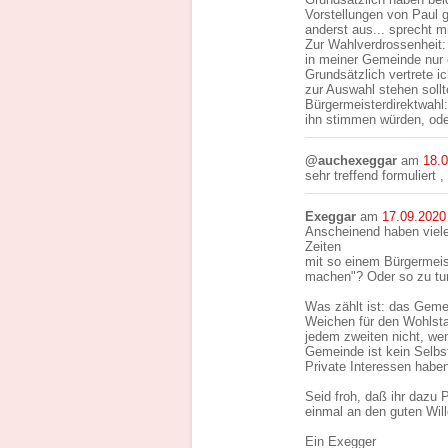
Vorstellungen von Paul 
anderst aus... sprecht m
Zur Wahlverdrossenheit:
in meiner Gemeinde nur e
Grundsätzlich vertrete 
zur Auswahl stehen sollt
Bürgermeisterdirektwahl:
ihn stimmen würden, ode
@auchexeggar
am
18.
sehr treffend formuliert
Exeggar
am
17.09.2020
Anscheinend haben viele
Zeiten
mit so einem Bürgermeis
machen"? Oder so zu tu
Was zählt ist: das Gemei
Weichen für den Wohlstan
jedem zweiten nicht, we
Gemeinde ist kein Selb
Private Interessen habe
Seid froh, daß ihr dazu 
einmal an den guten Will
Ein Exegger