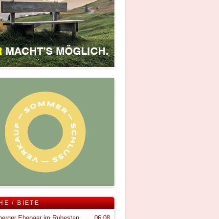
HE / BIETE
Vorarlberger Ehepaar im Ruhestand sucht ruhigen Rückzugsort im Bregenzerwald
06.08.