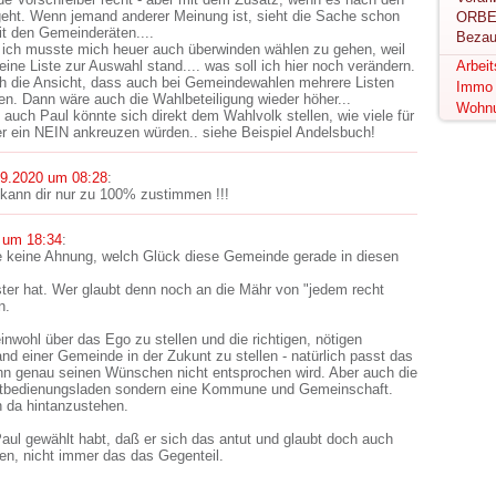
geht. Wenn jemand anderer Meinung ist, sieht die Sache schon
ORBE
it den Gemeinderäten....
Bezau
 ich musste mich heuer auch überwinden wählen zu gehen, weil
ine Liste zur Auswahl stand.... was soll ich hier noch verändern.
Arbei
ich die Ansicht, dass auch bei Gemeindewahlen mehrere Listen
Immo
en. Dann wäre auch die Wahlbeteiligung wieder höher...
Wohn
 auch Paul könnte sich direkt dem Wahlvolk stellen, wie viele für
r ein NEIN ankreuzen würden.. siehe Beispiel Andelsbuch!
09.2020 um 08:28
:
 , kann dir nur zu 100% zustimmen !!!
 um 18:34
:
 keine Ahnung, welch Glück diese Gemeinde gerade in diesen
ter hat. Wer glaubt denn noch an die Mähr von "jedem recht
n.
nwohl über das Ego zu stellen und die richtigen, nötigen
d einer Gemeinde in der Zukunt zu stellen - natürlich passt das
nn genau seinen Wünschen nicht entsprochen wird. Aber auch die
stbedienungsladen sondern eine Kommune und Gemeinschaft.
n da hintanzustehen.
Paul gewählt habt, daß er sich das antut und glaubt doch auch
en, nicht immer das das Gegenteil.