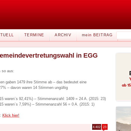
TUELL
TERMINE
ARCHIV
mein BEITRAG
emeindevertretungswahl in EGG
s so aus:
en gaben 1479 ihre Stimme ab – das bedeutet eine
,27% – davon waren 14 Stimmen ungültig
5 waren´s 92,41%) – Stimmenanzahl: 1409 = 24 A. (2015: 23)
 waren´s 7,59%) – Stimmenanzahl 56 = 0 A. (2015: 1)
t:
Klick hier!
4.402
23