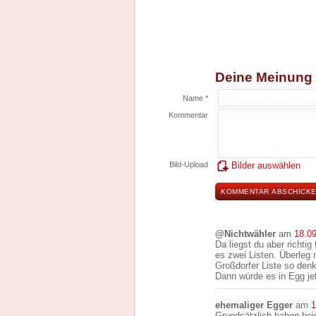
Deine Meinung
Name *
Kommentar
Bild-Upload
Bilder auswählen
@Nichtwähler
am
18.0
Da liegst du aber richti
es zwei Listen. Überleg
Großdorfer Liste so den
Dann würde es in Egg je
ehemaliger Egger
am
1
Grundsätzlich haben bei