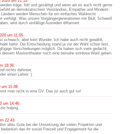
9.2020 um 21:15
:
werden träge, fett und gesättigt und wenn wir es auch nicht gerne
s Gefühl an demokratischem Verständnis, Empathie und Mindest-
en Ländern werden Menschen für ein einfaches Wahlrecht
er verfolgt. Was unsere Vorgängergenerationen mit Blut, Schweiß
ben, wird durch einfältige Ausreden diffamiert.
2020 um 11:05
:
ist schwach, aber kein Wunder. Ich habe auch nicht gewählt,
habt hätte. Die Entscheidung stand ja vor der Wahl schon fest.
gfügige Verschiebungen möglich. Da haben sich viele gedacht,
ei diesem Maskentheater noch eine beinahe sinnlose Wahl geben.
um 18:36
:
nd nichts dahinter,
der einen Lehrer :)
0 um 15:08
:
ommt man nicht in eine GV. Das ist auch gut so!
0 um 14:46
:
zle holprig...
um 22:43
:
en alles Gute bei der Umsetzung der vielen Projekten und
bedanken das ihr soviel Freizeit und Engagement für die