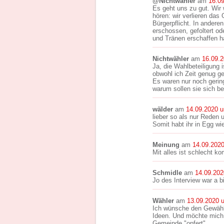
@Nichtwähler
am
16.0
Es geht uns zu gut. Wir 
hören: wir verlieren da
Bürgerpflicht. In ander
erschossen, gefoltert od
und Tränen erschaffen ha
Nichtwähler
am
16.09.
Ja, die Wahlbeteiligung 
obwohl ich Zeit genug ge
Es waren nur noch gerin
warum sollen sie sich b
wälder
am
14.09.2020 
lieber so als nur Reden u
Somit habt ihr in Egg wie
Meinung
am
14.09.202
Mit alles ist schlecht k
Schmidle
am
14.09.202
Jo des Interview war a bi
Wähler
am
13.09.2020 
Ich wünsche den Gewählt
Ideen. Und möchte mich 
Gemeinde "opfert" .