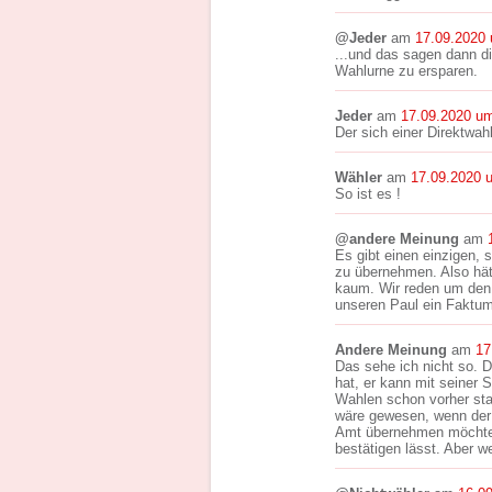
@Jeder
am
17.09.2020
...und das sagen dann d
Wahlurne zu ersparen.
Jeder
am
17.09.2020 u
Der sich einer Direktwah
Wähler
am
17.09.2020 
So ist es !
@andere Meinung
am
Es gibt einen einzigen,
zu übernehmen. Also hät
kaum. Wir reden um den 
unseren Paul ein Faktum
Andere Meinung
am
17
Das sehe ich nicht so. 
hat, er kann mit seiner
Wahlen schon vorher sta
wäre gewesen, wenn der B
Amt übernehmen möchte u
bestätigen lässt. Aber 