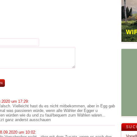
9.2020 um 17:29
:
g falsch. Vielleicht hast du es nicht mitbekommen, aber in Egg gab
 mal was passieren würde, wenn alle Wähler der Egger u
ken würden wie du und zu faul/bequem zum Wählen wären...
tzt ganz anderst ausschauen
SUC
8.09.2020 um 10:02
:
de Vorschreiber recht - aber mit dem Zusatz, wenn es nach den