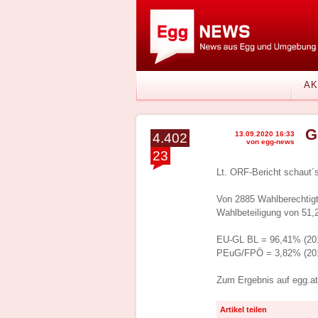
AK
G
13.09.2020 16:33
4.402
von egg-news
23
Lt. ORF-Bericht schaut´
Von 2885 Wahlberechtigt
Wahlbeteiligung von 51
EU-GL BL = 96,41% (201
PEuG/FPÖ = 3,82% (2015
Zum Ergebnis auf egg.a
Artikel teilen