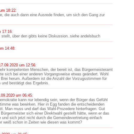
 um 18:22
:
ie, die auch dann eine Ausrede finden, um sich den Gang zur
m 17:16
:
l stellt, über den gibts keine Diskussion..siehe andelsbuch
um 14:48
:
17.09.2020 um 12:56
:
 sehr kompetenten Menschen, der bereit ist, das Bürgermeisteramt
te sich bei einer anderen Vorgangsweise etwas geändert. Wohl
Brei herum. Außerdem ist die Anzahl der Vorzugsstimmen für
 und bestätigt das Ergebnis.
.09.2020 um 06:45
:
Demokratie kann nur lebendig sein, wenn der Bürger das Gefühl
 Stimme was bewirken. Hier in Egg fanden die entscheidenden
tt. Man muss und darf das Wahl-Prozedere hinterfragen. Gut
ürgermeister sich einer Direktwahl gestellt hätte, wenn er das
nd sich jetzt nicht durch die Gemeindevertretung einfach
wer weiß schon in Zeiten wie diesen was kommt?