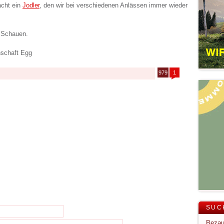
acht ein
Jodler
, den wir bei verschiedenen Anlässen immer wieder
 Schauen.
schaft Egg
979
1
SUC
Bezau