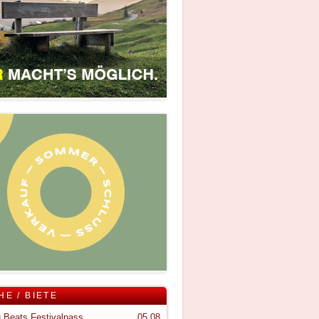
HE / BIETE
 Beats Festivalpass
05.08.