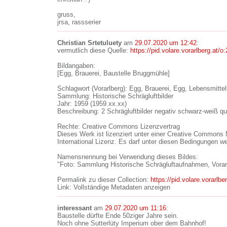
gruss,
jrsa, rassserier
Christian Srtetuluety
am
29.07.2020 um 12:42
:
vermutlich diese Quelle:
https://pid.volare.vorarlberg.at/o
Bildangaben:
[Egg, Brauerei, Baustelle Bruggmühle]
Schlagwort (Vorarlberg): Egg, Brauerei, Egg, Lebensmittel
Sammlung: Historische Schrägluftbilder
Jahr: 1959 (1959.xx.xx)
Beschreibung: 2 Schrägluftbilder negativ schwarz-weiß qu
Rechte: Creative Commons Lizenzvertrag
Dieses Werk ist lizenziert unter einer Creative Common
International Lizenz. Es darf unter diesen Bedingungen w
Namensnennung bei Verwendung dieses Bildes:
"Foto: Sammlung Historische Schrägluftaufnahmen, Vorarl
Permalink zu dieser Collection:
https://pid.volare.vorarlb
Link: Vollständige Metadaten anzeigen
interessant
am
29.07.2020 um 11:16
:
Baustelle dürfte Ende 50ziger Jahre sein.
Noch ohne Sutterlüty Imperium ober dem Bahnhof!