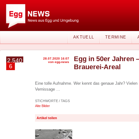
AKTUELL
TERMINE
Egg in 50er Jahren 
28.07.2020 16:07
2.540
von egg-news
6
Brauerei-Areal
Eine tolle Aufnahme. Wer kennt das genaue Jahr? Vielen
Vernissage …
STICHWORTE / TAGS
Alte Bilder
Artikel teilen