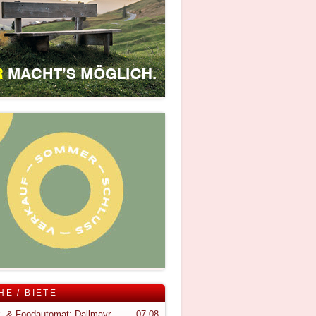
HE / BIETE
Snack- & Foodautomat; Dallmayr S150
07.08.