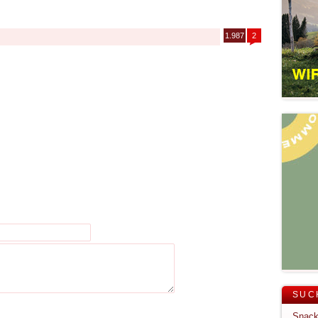
1.987
2
SUC