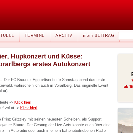
TUELL
TERMINE
ARCHIV
mein BEITRAG
ier, Hupkonzert und Küsse:
orarlbergs erstes Autokonzert
a. Der FC Brauerei Egg präsentierte Samstagabend das erste
rwald, wahrscheinlich auch in Vorarlberg. Das originelle Event
l.at).
Heute ->
Klick hier!
uf vol.at ->
Klick hier!
 Prinz Grizzley mit seinen neuesten Scheiben, als Support
ngwriter Stuard. Der Gesang der Live-Acts konnte auch über eine
nz im Autoradio oder auch in einem batteriebetriebenen Radio