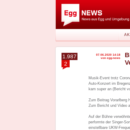
AK
B
07.06.2020 14:18
1.987
von egg-news
V
2
Musik-Event trotz Coron
Auto-Konzert im Bregenze
kam super an (Bericht vo
Zum Beitrag Vorarlberg 
Zum Bericht und Video a
Auf der Bühne verwöhnte
performte der Singer-So
einstellbare UKW-Freque