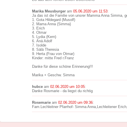
Marika Meusburger
am
05.06.2020 um 11:53
:
Ja das ist die Familie von unsrer Mamma Anna Simma, ge
1. Gota Hildegard (Musolf)
2. Mama Anna (Simma)
3. Erich
4. Otmar
5. Lydia (Kern)
6. Änä Adolf
7. Isolde
8. Sälä Theresia
9. Herta (Frau von Otmar)
Kinder: mitte Fred r.Franz
Danke für diese schöne Erinnerung!!!
Marika + Geschw. Simma
hubce
am
02.06.2020 um 10:05
:
Danke Rosmarie - da liegst du richtig
Rosemarie
am
02.06.2020 um 09:36
:
Fam.Lechleitner Pfarrhof- Simma Anna,Lechleitener Erich,