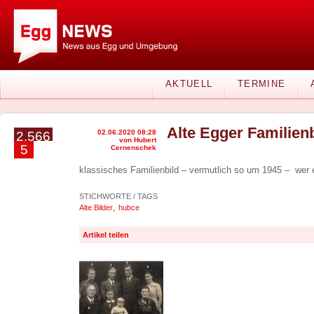
AKTUELL
TERMINE
Alte Egger Familienb
02.06.2020 08:28
2.566
von Hubert
5
Cernenschek
klassisches Familienbild – vermutlich so um 1945 – wer
STICHWORTE / TAGS
,
Alte Bilder
hubce
Artikel teilen