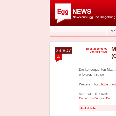
AK
M
18.05.2020 06:00
23.807
von egg-news
(
4
Die konsequenten Maßnah
erfolgreich zu sein.
Weitere Infos:
https://w
STICHWORTE / TAGS
Corona - ein Virus im Dorf
Artikel teilen