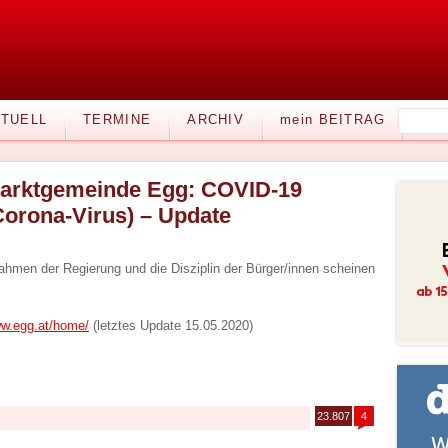
TUELL
TERMINE
ARCHIV
mein BEITRAG
arktgemeinde Egg: COVID-19
Corona-Virus) – Update
men der Regierung und die Disziplin der Bürger/innen scheinen
ww.egg.at/home/
(letztes Update 15.05.2020)
23.807
4