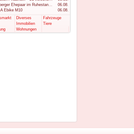
Vorarlberger Ehepaar im Ruhestand sucht ruhigen Rückzugsort im Bregenzerwald
06.08.
A Ebike M10
06.08.
tsmarkt
Diverses
Fahrzeuge
Immobilien
Tiere
ung
Wohnungen