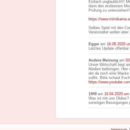
Einfach unglaublich!!! M
dann den erstbesten Mis
Prüfung zu unterziehen!!
https://www.mimikama.at
Selbes Spiel mit den Co
Veranstalter wollen abe
Eggar
am
16.05.2020 u
Letztes Update offenbar
Andere Meinung
am
03
Unser Wirtschaft liegt a
Medien beibringen. Hier 
der da noch eine Maske tr
sollte. Bitte schaut Euc
https://www.youtube.c
1949
am
16.04.2020 um
Was ist mit uns Oldies?
sonstigen Besorgungen 
Impressum