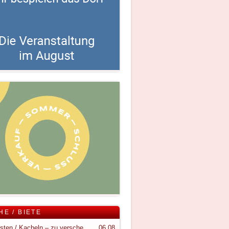
HE / BIETE
Holzkisten / Kacheln – zu verschenken
06.08.