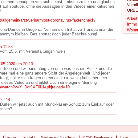
enschen behaupten von sich selbst, kritisch zu sein und glauben
t auf Youtube, ohne die Aussagen in den Videos einer kritischen
ORBE
!
Arbei
/allgemein/arzt-verharmlost-coronavirus-faktencheck/
Immo
rona-Demos in Bregenz: Nennen sich Initiative Transparenz, die
Wohn
r anonym bleiben. Das spottet doch jeder Beschreibung!
m 11:53
:
 vom 15.5. mit Veranstaltungshinweis
.05.2020 um 20:10
:
m Boden und wir sind hörig von dem was uns die Politik und die
wäre mal eine ganz andere Sicht der Angelegenheit. Und jeder
ägt, sollte sich fragen ob ein nicht ein wenig kritischer sein
h dieses Video an und bildet Euch eine eigene Meinung
om/watch?v=Y_DgrJXF0IU&pbjreload=10
 22:14
:
 Dürfen wir jetzt auch mit Mund-Nasen-Schutz zum Einkauf oder
gehen?
Über uns
Kontakt
Werben auf Egg-News.
© 2011 Egg-News.at
Login