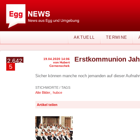
AKTUELL
TERMINE
Erstkommunion Jah
19.04.2020 14:06
2.642
von Hubert
5
Cernenschek
Sicher können manche noch jemanden auf dieser Aufnah
STICHWORTE / TAGS
,
Alte Bilder
hubce
Artikel teilen