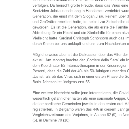
verfolgen. Da herrscht große Freude, dass das Virus eine A
Seniziden Jahrtausende lang in Handarbeit verrichtet wur
Generation, die einst mit dem Slogan „Trau keinem über 3
und Großväter rebelliert hatte, ist selbst zur Zielscheibe
geworden. Es ist die Generation, die als erste die Familie 
Abtreibung für ein Recht und die Sterbehilfe für einen akzep
Vielleicht hatte Kardinal Christoph Schönborn auch das im
durch Krisen bei uns anklopft und uns zum Nachdenken ei
Möglicherweise aber ist die Diskussion über das Alter de
aktuell. Am Montag brachte der „Corriere della Sera“ ein I
dem Koordinator für Intensivtherapien in der Krisenregion 
Pesenti, dass die Zahl der 40- bis 50-Jährigen unter den
„Es ist, als ob das Virus sich in einer ersten Phase die 
Boris Johnson ist übrigens erst 55.
Eine weitere Nachricht sollte jene interessieren, die Covi
wesentlich gefährlicher halten als eine saisonale Grippe. 
die lombardische Gemeinden jeweils in den ersten drei 
registrierten. In Bergamo waren das 446 in diesem Jahr 
Vergleichszeitraum des Vorjahres, in Alzano 62 (9), in Ne
(6), in Dalmine 70 (18).