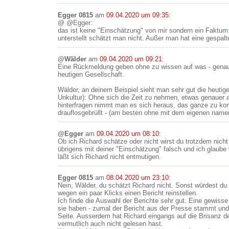
Egger 0815
am
09.04.2020 um 09:35
:
@ @Egger:
das ist keine "Einschätzung" von mir sondern ein Faktu
unterstellt schätzt man nicht. Außer man hat eine gespalt
@Wälder
am
09.04.2020 um 09:21
:
Eine Rückmeldung geben ohne zu wissen auf was - genau
heutigen Gesellschaft.
Wälder, an deinem Beispiel sieht man sehr gut die heutig
Unkultur): Ohne sich die Zeit zu nehmen, etwas genauer
hinterfragen nimmt man es sich heraus, das ganze zu kom
drauflosgebrüllt - (am besten ohne mit dem eigenen name
@Egger
am
09.04.2020 um 08:10
:
Ob ich Richard schätze oder nicht wirst du trotzdem nicht
übrigens mit deiner "Einschätzung" falsch und ich glaub
läßt sich Richard nicht entmutigen.
Egger 0815
am
08.04.2020 um 23:10
:
Nein, Wälder, du schätzt Richard nicht. Sonst würdest du 
wegen ein paar Klicks einen Bericht reinstellen.
Ich finde die Auswahl der Berichte sehr gut. Eine gewisse
sie haben - zumal der Bericht aus der Presse stammt und
Seite. Ausserdem hat Richard eingangs auf die Brisanz d
vermutlich auch nicht gelesen hast.