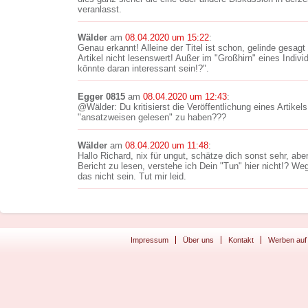
veranlasst.
Wälder
am
08.04.2020 um 15:22
:
Genau erkannt! Alleine der Titel ist schon, gelinde gesagt
Artikel nicht lesenswert! Außer im "Großhirn" eines Indiv
könnte daran interessant sein!?".
Egger 0815
am
08.04.2020 um 12:43
:
@Wälder: Du kritisierst die Veröffentlichung eines Artikel
"ansatzweisen gelesen" zu haben???
Wälder
am
08.04.2020 um 11:48
:
Hallo Richard, nix für ungut, schätze dich sonst sehr, ab
Bericht zu lesen, verstehe ich Dein "Tun" hier nicht!? We
das nicht sein. Tut mir leid.
Impressum
Über uns
Kontakt
Werben auf