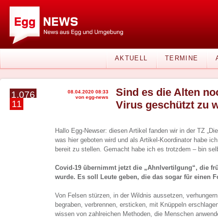
AKTUELL
TERMINE
Sind es die Alten no
08.04.2020 08:33
1.076
von egg-news
11
Virus geschützt zu 
Hallo Egg-Newser: diesen Artikel fanden wir in der TZ „Die
was hier geboten wird und als Artikel-Koordinator habe ic
bereit zu stellen. Gemacht habe ich es trotzdem – bin sel
Covid-19 übernimmt jetzt die „Ahnlvertilgung“, die fr
wurde. Es soll Leute geben, die das sogar für einen Fo
Von Felsen stürzen, in der Wildnis aussetzen, verhungern 
begraben, verbrennen, ersticken, mit Knüppeln erschlagen
wissen von zahlreichen Methoden, die Menschen anwendet