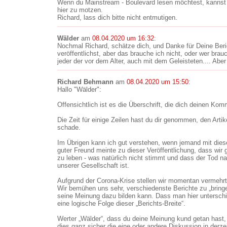
Wenn du Mainstream - Boulevard lesen möchtest, kannst a
hier zu motzen.
Richard, lass dich bitte nicht entmutigen.
Wälder
am
08.04.2020 um 16:32
:
Nochmal Richard, schätze dich, und Danke für Deine Beri
veröffentlichst, aber das brauche ich nicht, oder wer bra
jeder der vor dem Alter, auch mit dem Geleisteten.... Abe
Richard Behmann
am
08.04.2020 um 15:50
:
Hallo "Wälder":
Offensichtlich ist es die Überschrift, die dich deinen Ko
Die Zeit für einige Zeilen hast du dir genommen, den Artike
schade.
Im Übrigen kann ich gut verstehen, wenn jemand mit dies
guter Freund meinte zu dieser Veröffentlichung, dass wir g
zu leben - was natürlich nicht stimmt und dass der Tod n
unserer Gesellschaft ist.
Aufgrund der Corona-Krise stellen wir momentan vermehrt
Wir bemühen uns sehr, verschiedenste Berichte zu „bring
seine Meinung dazu bilden kann. Dass man hier unterschi
eine logische Folge dieser „Berichts-Breite“.
Werter „Wälder“, dass du deine Meinung kund getan hast, i
dies ganz sicher die eine oder andere Diskussion in derzei