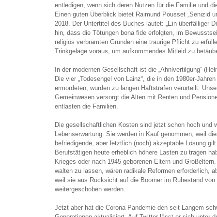
entledigen, wenn sich deren Nutzen für die Familie und di
Einen guten Überblick bietet Raimund Pousset „Senizid un
2018. Der Untertitel des Buches lautet: „Ein überfälliger 
hin, dass die Tötungen bona fide erfolgten, im Bewussts
religiös verbrämten Gründen eine traurige Pflicht zu erfülle
Trinkgelage voraus, um aufkommendes Mitleid zu betäub
In der modernen Gesellschaft ist die „Ahnlvertilgung“ (Helm
Die vier „Todesengel von Lainz“, die in den 1980er-Jahre
ermordeten, wurden zu langen Haftstrafen verurteilt. Unser
Gemeinwesen versorgt die Alten mit Renten und Pensione
entlasten die Familien.
Die gesellschaftlichen Kosten sind jetzt schon hoch und
Lebenserwartung. Sie werden in Kauf genommen, weil die
befriedigende, aber letztlich (noch) akzeptable Lösung gilt
Berufstätigen heute erheblich höhere Lasten zu tragen ha
Krieges oder nach 1945 geborenen Eltern und Großeltern
walten zu lassen, wären radikale Reformen erforderlich, 
weil sie aus Rücksicht auf die Boomer im Ruhestand von
weitergeschoben werden.
Jetzt aber hat die Corona-Pandemie den seit Langem sch
Generationen aktualisiert. Auf Twitter lässt er sich unt