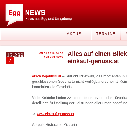
AKTUELL
TERMINE
Alles auf einen Blick
05.04.2020 06:00
12.239
von egg-news
2
einkauf-genuss.at
einkauf-genuss.at
– Braucht ihr etwas, das momentan in 
geschlossenen Geschäfte nicht verfügbar erscheint? Kein
kontaktiert die Geschäfte!
Viele Betriebe bieten zZ einen Lieferservice oder Türverkau
detaillierte Aufstellung der Leistungen aller unten angefüh
->
www.einkauf-genuss.at
Ampuls Ristorante Pizzeria