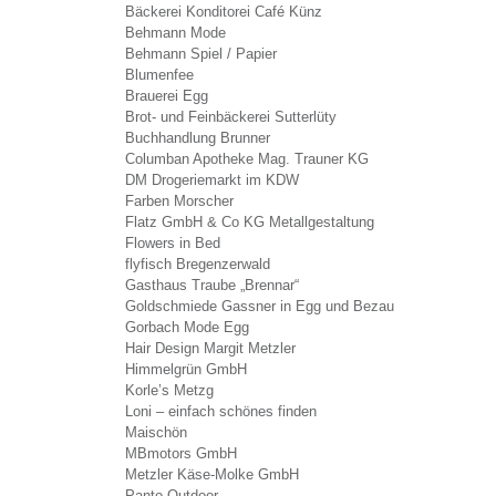
Bäckerei Konditorei Café Künz
Behmann Mode
Behmann Spiel / Papier
Blumenfee
Brauerei Egg
Brot- und Feinbäckerei Sutterlüty
Buchhandlung Brunner
Columban Apotheke Mag. Trauner KG
DM Drogeriemarkt im KDW
Farben Morscher
Flatz GmbH & Co KG Metallgestaltung
Flowers in Bed
flyfisch Bregenzerwald
Gasthaus Traube „Brennar“
Goldschmiede Gassner in Egg und Bezau
Gorbach Mode Egg
Hair Design Margit Metzler
Himmelgrün GmbH
Korle’s Metzg
Loni – einfach schönes finden
Maischön
MBmotors GmbH
Metzler Käse-Molke GmbH
Panto Outdoor