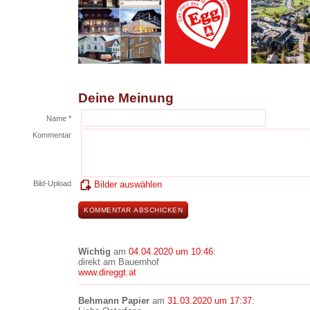
Deine Meinung
Name *
Kommentar
Bild-Upload
Bilder auswählen
Wichtig
am
04.04.2020 um 10:46
:
direkt am Bauernhof
www.direggt.at
Behmann Papier
am
31.03.2020 um 17:37
: