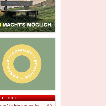
HE / BIETE
Holzkisten / Kacheln – zu verschenken
06.08.