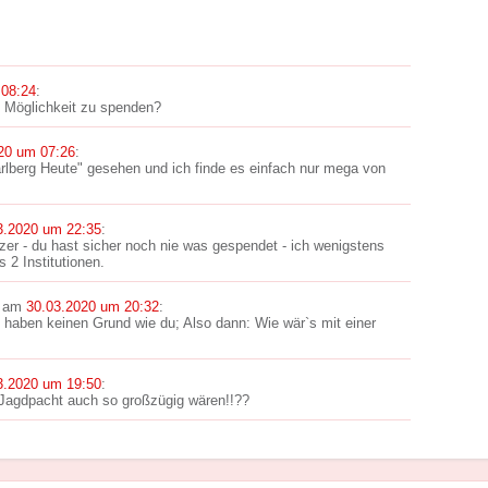
 08:24
:
e Möglichkeit zu spenden?
20 um 07:26
:
arlberg Heute" gesehen und ich finde es einfach nur mega von
3.2020 um 22:35
:
zer - du hast sicher noch nie was gespendet - ich wenigstens
 2 Institutionen.
am
30.03.2020 um 20:32
:
e haben keinen Grund wie du; Also dann: Wie wär`s mit einer
3.2020 um 19:50
:
Jagdpacht auch so großzügig wären!!??