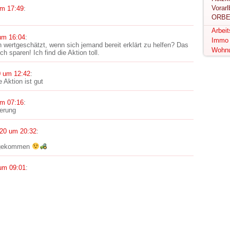
um 17:49
:
ORBE
Arbei
um 16:04
:
Immo
 wertgeschätzt, wenn sich jemand bereit erklärt zu helfen? Das
Wohn
 sparen! Ich find die Aktion toll.
0 um 12:42
:
 Aktion ist gut
um 07:16
:
erung
020 um 20:32
:
angekommen
um 09:01
: