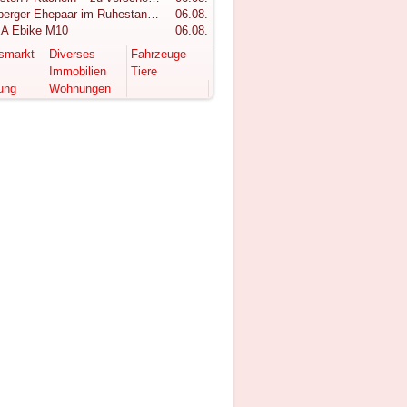
Vorarlberger Ehepaar im Ruhestand sucht ruhigen Rückzugsort im Bregenzerwald
06.08.
A Ebike M10
06.08.
tsmarkt
Diverses
Fahrzeuge
Immobilien
Tiere
ung
Wohnungen