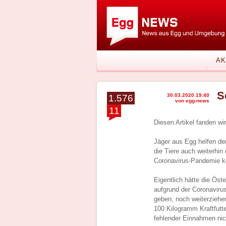
AK
S
30.03.2020 19:40
1.576
von egg-news
11
Diesen Artikel fanden w
Jäger aus Egg helfen dem
die Tiere auch weiterhin
Coronavirus-Pandemie ke
Eigentlich hätte die Öst
aufgrund der Coronaviru
geben, noch weiterziehen
100 Kilogramm Kraftfutte
fehlender Einnahmen nic