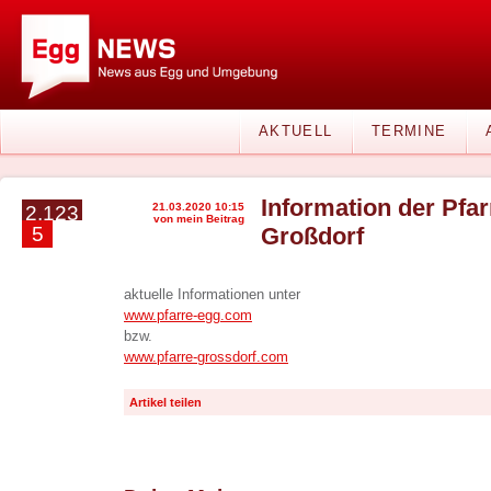
AKTUELL
TERMINE
Information der Pfa
21.03.2020 10:15
2.123
von mein Beitrag
5
Großdorf
aktuelle Informationen unter
www.pfarre-egg.com
bzw.
www.pfarre-grossdorf.com
Artikel teilen