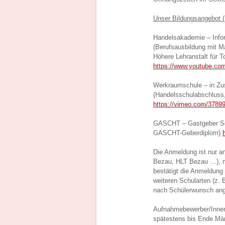
Unser Bildungsangebot (
Handelsakademie – Info
(Berufsausbildung mit M
Höhere Lehranstalt für 
https://www.youtube.c
Werkraumschule – in Z
(Handelsschulabschluss,
https://vimeo.com/3789
GASCHT – Gastgeber Sch
GASCHT-Geberdiplom)
Die Anmeldung ist nur a
Bezau, HLT Bezau …), mö
bestätigt die Anmeldung 
weiteren Schularten (z
nach Schülerwunsch ang
Aufnahmebewerber/Innen
spätestens bis Ende März