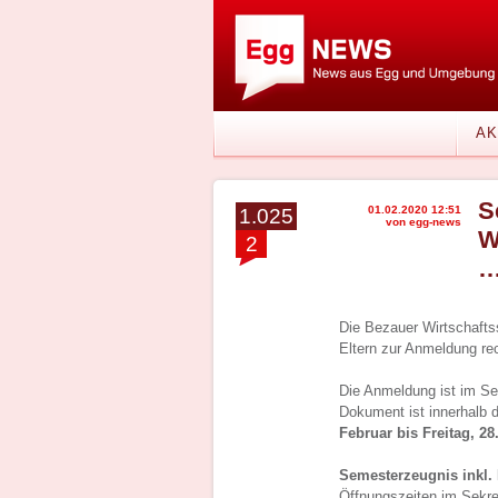
AK
S
01.02.2020 12:51
1.025
von egg-news
W
2
…
Die Bezauer Wirtschaftss
Eltern zur Anmeldung rec
Die Anmeldung ist im Se
Dokument ist innerhalb 
Februar bis Freitag, 28
Semesterzeugnis inkl.
Öffnungszeiten im Sekre