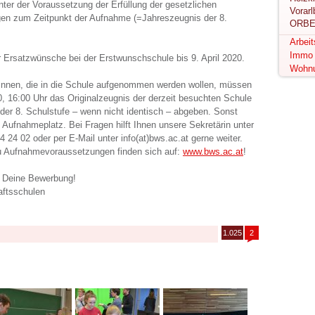
unter der Voraussetzung der Erfüllung der gesetzlichen
n zum Zeitpunkt der Aufnahme (=Jahreszeugnis der 8.
ORBE
Arbei
Immo
r Ersatzwünsche bei der Erstwunschschule bis 9. April 2020.
Wohn
Innen, die in die Schule aufgenommen werden wollen, müssen
0, 16:00 Uhr das Originalzeugnis der derzeit besuchten Schule
der 8. Schulstufe – wenn nicht identisch – abgeben. Sonst
te Aufnahmeplatz. Bei Fragen hilft Ihnen unsere Sekretärin unter
24 02 oder per E-Mail unter info(at)bws.ac.at gerne weiter.
u Aufnahmevoraussetzungen finden sich auf:
www.bws.ac.at
!
r Deine Bewerbung!
aftsschulen
1.025
2