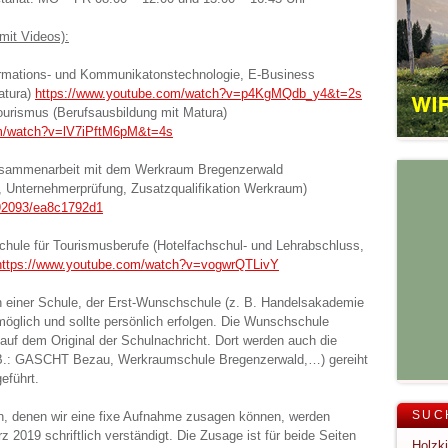
mit Videos):
rmations- und Kommunikatonstechnologie, E-Business
atura)
https://www.youtube.com/watch?v=p4KgMQdb_y4&t=2s
Tourismus (Berufsausbildung mit Matura)
om/watch?v=lV7iPftM6pM&t=4s
usammenarbeit mit dem Werkraum Bregenzerwald
 Unternehmerprüfung, Zusatzqualifikation Werkraum)
92093/ea8c1792d1
ule für Tourismusberufe (Hotelfachschul- und Lehrabschluss,
https://www.youtube.com/watch?v=vogwrQTLivY
n einer Schule, der Erst-Wunschschule (z. B. Handelsakademie
glich und sollte persönlich erfolgen. Die Wunschschule
auf dem Original der Schulnachricht. Dort werden auch die
. B.: GASCHT Bezau, Werkraumschule Bregenzerwald,…) gereiht
eführt.
SUC
, denen wir eine fixe Aufnahme zusagen können, werden
 2019 schriftlich verständigt. Die Zusage ist für beide Seiten