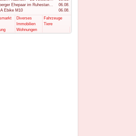
Vorarlberger Ehepaar im Ruhestand sucht ruhigen Rückzugsort im Bregenzerwald
06.08.
A Ebike M10
06.08.
tsmarkt
Diverses
Fahrzeuge
Immobilien
Tiere
ung
Wohnungen