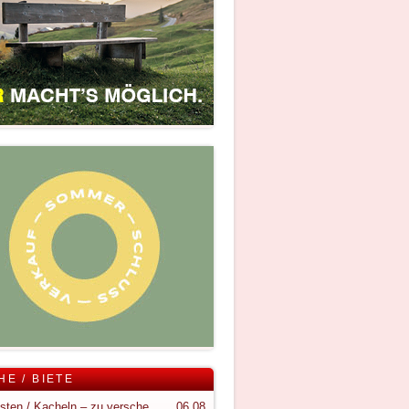
HE / BIETE
Holzkisten / Kacheln – zu verschenken
06.08.