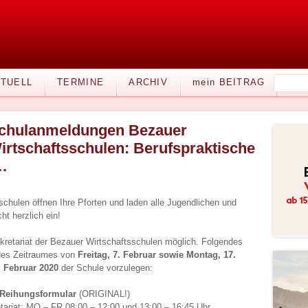
TUELL
TERMINE
ARCHIV
mein BEITRAG
chulanmeldungen Bezauer
irtschaftsschulen: Berufspraktische
.
chulen öffnen Ihre Pforten und laden alle Jugendlichen und
ht herzlich ein!
kretariat der Bezauer Wirtschaftsschulen möglich. Folgendes
des Zeitraumes von
Freitag, 7. Februar sowie Montag, 17.
. Februar 2020
der Schule vorzulegen:
 Reihungsformular
(ORIGINAL!)
tariat: MO – FR 08:00 – 12:00 und 13:00 – 16:45 Uhr