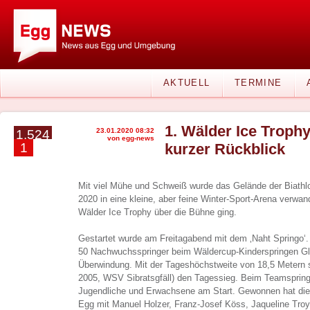
AKTUELL
TERMINE
1. Wälder Ice Trophy
23.01.2020 08:32
1.524
von egg-news
1
kurzer Rückblick
Mit viel Mühe und Schweiß wurde das Gelände der Biathl
2020 in eine kleine, aber feine Winter-Sport-Arena verwand
Wälder Ice Trophy über die Bühne ging.
Gestartet wurde am Freitagabend mit dem ‚Naht Springo‘. 
50 Nachwuchsspringer beim Wäldercup-Kinderspringen Gl
Überwindung. Mit der Tageshöchstweite von 18,5 Metern 
2005, WSV Sibratsgfäll) den Tagessieg. Beim Teamsprin
Jugendliche und Erwachsene am Start. Gewonnen hat die
Egg mit Manuel Holzer, Franz-Josef Köss, Jaqueline Troy