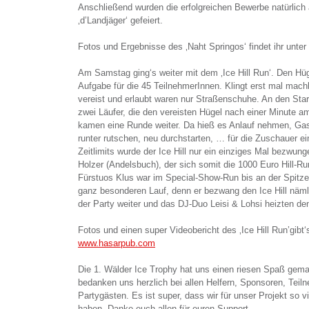
Anschließend wurden die erfolgreichen Bewerbe natürlich 
‚d’Landjäger‘ gefeiert.
Fotos und Ergebnisse des ‚Naht Springos‘ findet ihr unter
Am Samstag ging‘s weiter mit dem ‚Ice Hill Run‘. Den Hü
Aufgabe für die 45 TeilnehmerInnen. Klingt erst mal mach
vereist und erlaubt waren nur Straßenschuhe. An den Star
zwei Läufer, die den vereisten Hügel nach einer Minute 
kamen eine Runde weiter. Da hieß es Anlauf nehmen, Gas 
runter rutschen, neu durchstarten, … für die Zuschauer e
Zeitlimits wurde der Ice Hill nur ein einziges Mal bezwu
Holzer (Andelsbuch), der sich somit die 1000 Euro Hill-Ru
Fürstuos Klus war im Special-Show-Run bis an der Spitze 
ganz besonderen Lauf, denn er bezwang den Ice Hill näml
der Party weiter und das DJ-Duo Leisi & Lohsi heizten den
Fotos und einen super Videobericht des ‚Ice Hill Run’gibt
www.hasarpub.com
Die 1. Wälder Ice Trophy hat uns einen riesen Spaß gemach
bedanken uns herzlich bei allen Helfern, Sponsoren, Tei
Partygästen. Es ist super, dass wir für unser Projekt so v
haben. Danke euch allen für euren Support.