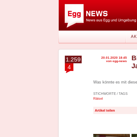
AK
B
20.01.2020 18:45
1.259
von egg-news
J
4
Was könnte es mit diese
STICHWORTE / TAGS
Rätsel
Artikel teilen