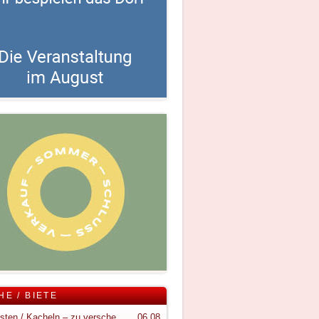
HE / BIETE
Holzkisten / Kacheln – zu verschenken
06.08.