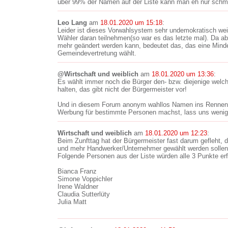
über 99% der Namen auf der Liste kann man eh nur schm
Leo Lang
am
18.01.2020 um 15:18
:
Leider ist dieses Vorwahlsystem sehr undemokratisch weil
Wähler daran teilnehmen(so war es das letzte mal). Da ab
mehr geändert werden kann, bedeutet das, das eine Mind
Gemeindevertretung wählt.
@Wirtschaft und weiblich
am
18.01.2020 um 13:36
:
Es wählt immer noch die Bürger den- bzw. diejenige welche
halten, das gibt nicht der Bürgermeister vor!
Und in diesem Forum anonym wahllos Namen ins Rennen
Werbung für bestimmte Personen machst, lass uns wenigs
Wirtschaft und weiblich
am
18.01.2020 um 12:23
:
Beim Zunfttag hat der Bürgermeister fast darum gefleht,
und mehr Handwerker/Unternehmer gewählt werden sollen. 
Folgende Personen aus der Liste würden alle 3 Punkte erf
Bianca Franz
Simone Voppichler
Irene Waldner
Claudia Sutterlüty
Julia Matt