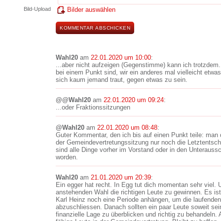
Bild-Upload
Bilder auswählen
Wahl20
am
22.01.2020 um 10:00
:
...aber nicht aufzeigen (Gegenstimme) kann ich trotzd
bei einem Punkt sind, wir ein anderes mal vielleicht etwa
sich kaum jemand traut, gegen etwas zu sein.
@@Wahl20
am
22.01.2020 um 09:24
:
...oder Fraktionssitzungen
@Wahl20
am
22.01.2020 um 08:48
:
Guter Kommentar, den ich bis auf einen Punkt teile: man 
der Gemeindevertretungssitzung nur noch die Letztentsch
sind alle Dinge vorher im Vorstand oder in den Unteraus
worden.
Wahl20
am
21.01.2020 um 20:39
:
Ein egger hat recht. In Egg tut dich momentan sehr viel. U
anstehenden Wahl die richtigen Leute zu gewinnen. Es i
Karl Heinz noch eine Periode anhängen, um die laufenden
abzuschliessen. Danach sollten ein paar Leute soweit sei
finanzielle Lage zu überblicken und richtig zu behandeln. A