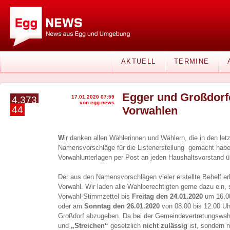
AKTUELL
TERMINE
Egger und Großdorfe
17.01.2020 07:59
4.373
von egg-news
44
Vorwahlen
W
ir danken allen Wählerinnen und Wählern, die in den le
Namensvorschläge für die Listenerstellung gemacht habe
Vorwahlunterlagen per Post an jeden Haushaltsvorstand ü
Der aus den Namensvorschlägen vieler erstellte Behelf erl
Vorwahl. Wir laden alle Wahlberechtigten gerne dazu ein, 
Vorwahl-Stimmzettel bis
Freitag den 24.01.2020
um 16.00
oder am
Sonntag den 26.01.2020
von 08.00 bis 12.00 Uh
Großdorf abzugeben. Da bei der Gemeindevertretungswah
und
„Streichen“
gesetzlich
nicht zulässig
ist, sondern 