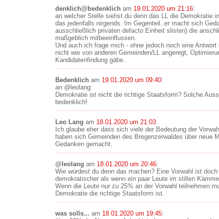
denklich@bedenklich
am
19.01.2020 um 21:16
:
an welcher Stelle siehst du denn das LL die Demokratie i
das jedenfalls nirgends. Im Gegenteil..er macht sich Ged
ausschließlich privaten defacto Einheit slisten) die ansch
maßgeblich mitbeeinflussen.
Und auch ich frage mich - ohne jedoch noch eine Antwort
nicht wie von anderen Gemeinden/LL angeregt, Optimierung
Kandidatenfindung gäbe..
Bedenklich
am
19.01.2020 um 09:40
:
an @leolang:
Demokratie ist nicht die richtige Staatsform? Solche Aus
bedenklich!
Leo Lang
am
18.01.2020 um 21:03
:
Ich glaube eher dass sich viele der Bedeutung der Vorwahl
haben sich Gemeinden des Bregenzerwaldes über neue M
Gedanken gemacht.
@leolang
am
18.01.2020 um 20:46
:
Wie würdest du denn das machen? Eine Vorwahl ist doch
demokratischer als wenn ein paar Leute im stillen Kämmerl
Wenn die Leute nur zu 25% an der Vorwahl teilnehmen mu
Demokratie die richtige Staatsform ist.
was solls...
am
18.01.2020 um 19:45
: