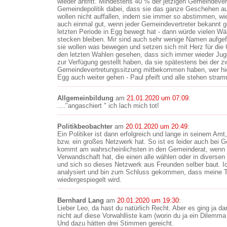
wieder antritt. Mindestens 40 % der jetzigen Gemeindevert
Gemeindepolitik dabei, dass sie das ganze Geschehen a
wollen nicht auffallen, indem sie immer so abstimmen, w
auch einmal gut, wenn jeder Gemeindevertreter bekannt g
letzten Periode in Egg bewegt hat - dann würde vielen W
stecken bleiben. Mir sind auch sehr wenige Namen aufgefa
sie wollen was bewegen und setzen sich mit Herz für die
den letzten Wahlen gesehen, dass sich immer wieder Juge
zur Verfügung gestellt haben, da sie spätestens bei der z
Gemeindevertretungssitzung mitbekommen haben, wer hier 
Egg auch weiter gehen - Paul pfeift und alle stehen stra
Allgemeinbildung
am
21.01.2020 um 07:09
:
...."angaschiert " ich lach mich tot!
Politikbeobachter
am
20.01.2020 um 20:49
:
Ein Politiker ist dann erfolgreich und lange in seinem Am
bzw. ein großes Netzwerk hat. So ist es leider auch bei
kommt am wahrscheinlichsten in den Gemeinderat, wenn
Verwandschaft hat, die einen alle wählen oder in diversen 
und sich so dieses Netzwerk aus Freunden selber baut. Ic
analysiert und bin zum Schluss gekommen, dass meine T
wiedergespiegelt wird.
Bernhard Lang
am
20.01.2020 um 19:30
:
Lieber Leo, da hast du natürlich Recht. Aber es ging ja d
nicht auf diese Vorwahlliste kam (worin du ja ein Dilemm
Und dazu hätten drei Stimmen gereicht.