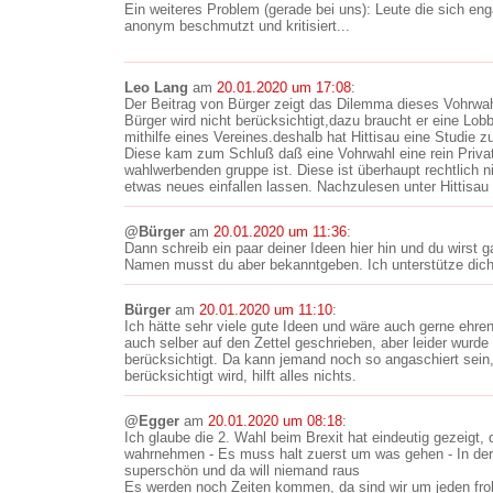
Ein weiteres Problem (gerade bei uns): Leute die sich en
anonym beschmutzt und kritisiert...
Leo Lang
am
20.01.2020 um 17:08
:
Der Beitrag von Bürger zeigt das Dilemma dieses Vohrwa
Bürger wird nicht berücksichtigt,dazu braucht er eine Lo
mithilfe eines Vereines.deshalb hat Hittisau eine Studie 
Diese kam zum Schluß daß eine Vohrwahl eine rein Privat
wahlwerbenden gruppe ist. Diese ist überhaupt rechtlich ni
etwas neues einfallen lassen. Nachzulesen unter Hittisau 
@Bürger
am
20.01.2020 um 11:36
:
Dann schreib ein paar deiner Ideen hier hin und du wirst g
Namen musst du aber bekanntgeben. Ich unterstütze dich 
Bürger
am
20.01.2020 um 11:10
:
Ich hätte sehr viele gute Ideen und wäre auch gerne ehren
auch selber auf den Zettel geschrieben, aber leider wurde
berücksichtigt. Da kann jemand noch so angaschiert sein
berücksichtigt wird, hilft alles nichts.
@Egger
am
20.01.2020 um 08:18
:
Ich glaube die 2. Wahl beim Brexit hat eindeutig gezeigt,
wahrnehmen - Es muss halt zuerst um was gehen - In der 
superschön und da will niemand raus
Es werden noch Zeiten kommen, da sind wir um jeden fro