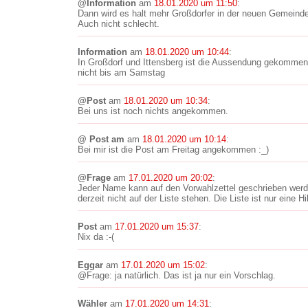
@Information
am
18.01.2020 um 11:50
:
Dann wird es halt mehr Großdorfer in der neuen Gemeinde
Auch nicht schlecht.
Information
am
18.01.2020 um 10:44
:
In Großdorf und Ittensberg ist die Aussendung gekommen,
nicht bis am Samstag
@Post
am
18.01.2020 um 10:34
:
Bei uns ist noch nichts angekommen.
@ Post am
am
18.01.2020 um 10:14
:
Bei mir ist die Post am Freitag angekommen :_)
@Frage
am
17.01.2020 um 20:02
:
Jeder Name kann auf den Vorwahlzettel geschrieben werde
derzeit nicht auf der Liste stehen. Die Liste ist nur eine Hi
Post
am
17.01.2020 um 15:37
:
Nix da :-(
Eggar
am
17.01.2020 um 15:02
:
@Frage: ja natürlich. Das ist ja nur ein Vorschlag.
Wähler
am
17.01.2020 um 14:31
: