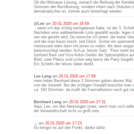
Ob die Hittisauer Lösung, wonach die Reihung der Kandid
Stimmen der Bevölkerung, sondern intern nach Statuten der
demokratischer ist, könnte auch hinterfragt werden.
@Leo
am
20.01.2020 um 18:59
:
...wenn ich das richtig nachgelesen habe, ist der 3. Schrit
Nachdem eine wahlwerbende Liste gewählt wurde, legen di
wer wie gereiht wird. Da wünsche ich jenen, die keine V
und die man kaum kennt, viel Glück. Sicher ein spannende
interessant wäre dann mit jenen zu reden, die dann angas
berücksichtigt werden. Ach ja, letzter Satz: "Fest steht b
Gerhard Beer und Vize Anton Gerbis die Spitzenplätze auf
Blöd: zwei Plätze sind schon weg bevor die Party losgeht
Ein Schelm der böses dabei denkt.
Leo Lang
am
20.01.2020 um 17:59
:
mein lieber Bernhard diese 3 Stimmen galten dieses Mal, 
von der Vorwahl. Bei der richtigen Vorwahl brauchte man 
ca. 150 Stimmen. da mußt die Fastnatbutzen noch gut org
Bernhard Lang
am
20.01.2020 um 17:31
:
Naja, Leo, um drei Nennungen (zwei, wenn man sich sel
die Verwandtschaft nicht so groß sein.
...
am
20.01.2020 um 17:23
:
Du bringst es auf den Punkt, danke dafür.