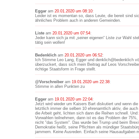
Eggar
am
20.01.2020 um 08:10
:
Leider ist es momentan so, dass Leute, die bereit sind sic
ähnliches Problem auch in anderen Gemeinden.
Liste
am
20.01.2020 um 07:54
:
Jeder kann sich ja mit „seiner eigenen“ Liste zur Wahl stel
tätig sein wollen!
Bedenklich
am
20.01.2020 um 06:52
:
Ich Stimme Leo Lang, Egger und denklich@bedenklich völli
überzuckert, dass sich mein Beitrag auf Leos Vorschreibe
richtige Staatsform in Frage stellt.
@Vorschreiber
am
19.01.2020 um 22:38
:
Stimme in allen Punkten zu
Egger
am
19.01.2020 um 22:04
:
Jetzt wird wieder um Kaisers Bart diskutiert und wenn die
letztlich immer die selben 10 ehrenamtlich aktiv, die a
die Arbeit geht, lichten sich dann die Reihen schnell. Un
Vorwahlen teilnehmen, dann ist es das Problem der 75%, 
nicht "das System". Das wurde bei Trump und beim Brexit
Demokratie heißt, seine Pflichten als mündiger Staatsbü
jammern. Keine Ausreden. Einfach seine Hausaufgaben 