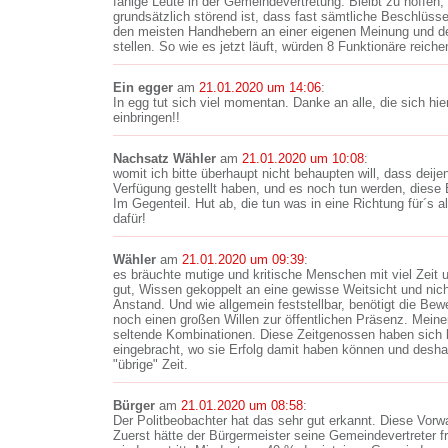
fähige Leute in der Gemeindevertretung. Bleibt zu hoffen
grundsätzlich störend ist, dass fast sämtliche Beschlüsse
den meisten Handhebern an einer eigenen Meinung und d
stellen. So wie es jetzt läuft, würden 8 Funktionäre reiche
Ein egger
am
21.01.2020 um 14:06
:
In egg tut sich viel momentan. Danke an alle, die sich hi
einbringen!!
Nachsatz Wähler
am
21.01.2020 um 10:08
:
womit ich bitte überhaupt nicht behaupten will, dass deijen
Verfügung gestellt haben, und es noch tun werden, diese 
Im Gegenteil. Hut ab, die tun was in eine Richtung für´s 
dafür!
Wähler
am
21.01.2020 um 09:39
:
es bräuchte mutige und kritische Menschen mit viel Zei
gut, Wissen gekoppelt an eine gewisse Weitsicht und nicht
Anstand. Und wie allgemein feststellbar, benötigt die Be
noch einen großen Willen zur öffentlichen Präsenz. Meine
seltende Kombinationen. Diese Zeitgenossen haben sich h
eingebracht, wo sie Erfolg damit haben können und deshalb
"übrige" Zeit.
Bürger
am
21.01.2020 um 08:58
:
Der Politbeobachter hat das sehr gut erkannt. Diese Vorwah
Zuerst hätte der Bürgermeister seine Gemeindevertreter f