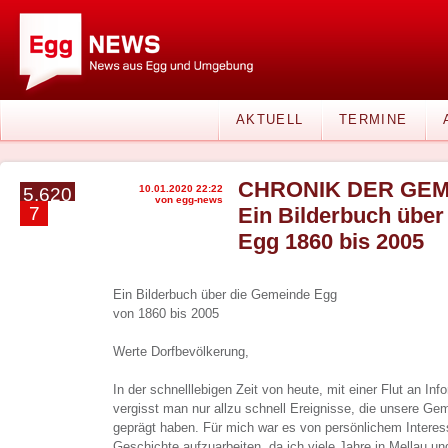
AKTUELL
TERMINE
CHRONIK DER GEM
10.01.2020 22:22
5.620
von egg-news
7
Ein Bilderbuch übe
Egg 1860 bis 2005
Ein Bilderbuch über die Gemeinde Egg
von 1860 bis 2005
Werte Dorfbevölkerung,
In der schnelllebigen Zeit von heute, mit einer Flut an Inf
vergisst man nur allzu schnell Ereignisse, die unsere Ge
geprägt haben. Für mich war es von persönlichem Intere
Geschichte aufzuarbeiten, da ich viele Jahre in Mellau u