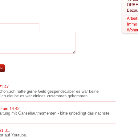
ORBE
Bezau
Arbei
Immo
Wohn
21:47
:
hön..ich hätte gerne Geld gespendet,aber es war keine
. Ich glaube es wär einiges zusammen gekommen.
9 um 14:43
:
altung mit Gänsehautmomenten - bitte unbedingt das nächste
21:31
:
st auf Youtube.