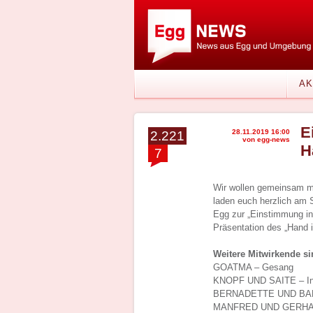
AK
E
28.11.2019 16:00
2.221
von egg-news
H
7
Wir wollen gemeinsam mi
laden euch herzlich am 
Egg zur „Einstimmung in 
Präsentation des „Hand 
Weitere Mitwirkende si
GOATMA – Gesang
KNOPF UND SAITE – In
BERNADETTE UND BAR
MANFRED UND GERHARD 