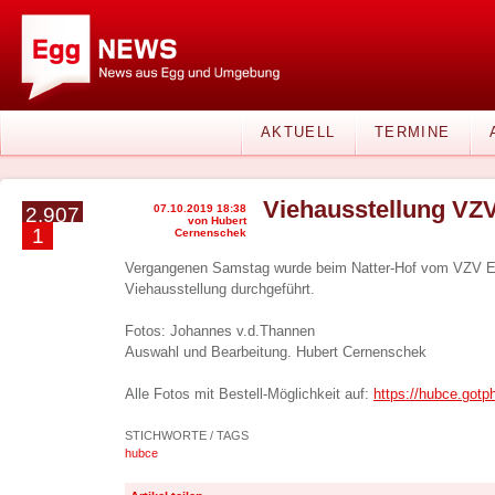
AKTUELL
TERMINE
Viehausstellung VZ
07.10.2019 18:38
2.907
von Hubert
1
Cernenschek
Vergangenen Samstag wurde beim Natter-Hof vom VZV Eg
Viehausstellung durchgeführt.
Fotos: Johannes v.d.Thannen
Auswahl und Bearbeitung. Hubert Cernenschek
Alle Fotos mit Bestell-Möglichkeit auf:
https://hubce.gotp
STICHWORTE / TAGS
hubce